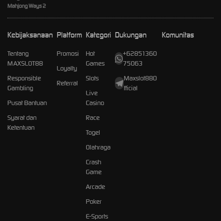
Mahjong Ways 2
Kebijaksanaan
Platform
Kategori
Dukungan
Komunitas
Tentang
Promosi
Hot
+62851360
MAXSLOT88
Games
75063
Loyalty
Responsible
Slots
Maxslot88O
Referral
Gambling
fficial
Live
Pusat Bantuan
Casino
Syarat dan
Race
Ketentuan
Togel
Olahraga
Crash
Game
Arcade
Poker
E-Sports