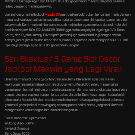
Maxslot88 sebagai agen slot88 resmi situs slot gacor hari ini menempati posisi pertama
terlalu gampang menang maxwin.
Link slot gacor hari ini jackpot
Maxslot88
memberikan bukti bukan hanya janji manis dengan
menghadirkan layanan top tier seperti kemudahan, keamanan hingga kenyamanan dalam
satu wadah. Kami menjamin transaksi mudah melalui beragam metode deposit mulai dari
bank local seperti BCA, BRI, MANDIRI, BNI hingga mata uang digital layaknya OVO, Dana,
GoPay dan Cryptocurrency. Privasi para pemain juga akan terlindungi dengan sistem
enkripsi, jadi terjamin mudah aman dan nyaman. Kenyataan inilah mengapa MAXSLOT88
dipercaya sebagai agen situs slot gacor hari ini jackpot.
Seri Eksklusif 5 Game Slot Gacor
Jackpot Maxwin yang Lagi Viral!
Dalam bermain slot online gacor tentu tujuan utama kita adalah agar bisa meraih
keuntungan semaksimal mungkin. Begitupun kami, Maxslot88 selalu memprioritas
pengalaman bermain slot gacor maxwin yang aman dan menguntungkan, sehingga para
pemain bisa meraup keuntungan tanpa batas. Untuk itu, Demi kesenangan kedua belah
pihak, maka Maxslot88 akan merekomendasikan seri terbaru paling eksklusif beberapa
game slot gacor jackpot maxwin yang sedang panas berkat histori yang selalu berhasil
menghasilkan kemenangan beruntun belakangan ini.
Sweet Bonanza Super Scatter
Wukong Black Scatter
Gates of Olympus
Bang Gacor 1000