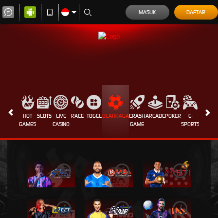
MASUK
DAFTAR
HOT
SLOTS
LIVE
RACE
TOGEL
OLAHRAGA
CRASH
ARCADE
POKER
E-
SABUN
GAMES
CASINO
GAME
SPORTS
AYAM
i
i
i
i
i
i