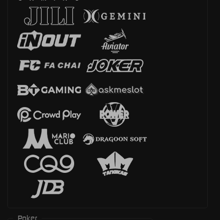
Poker