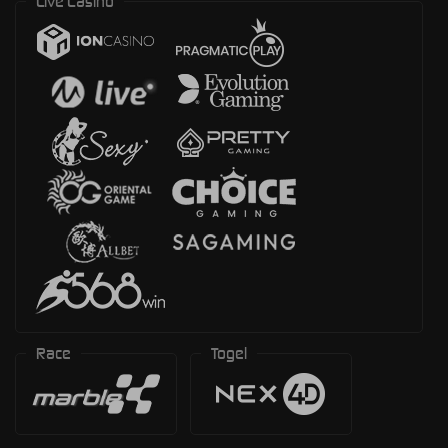
Live Casino
Race
Togel