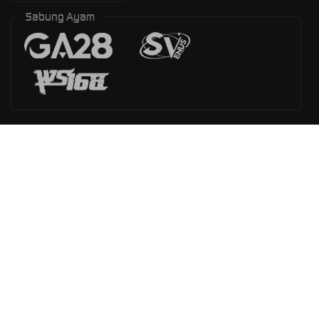
Sabung Ayam