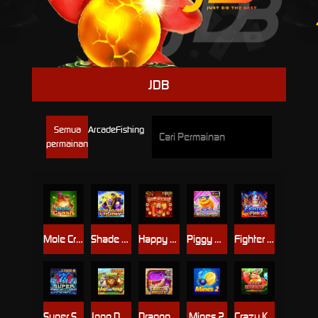
JDB
Semua
Arcade
Fishing
permainan
Mole Crash
Shade Dragons Fishing
Happy New Year
Piggy Bank TapTap
Fighter Fire
Super Super Fruit
Jogo Do Bicho
Dragon Master
Mines 2
Crazy King Kong