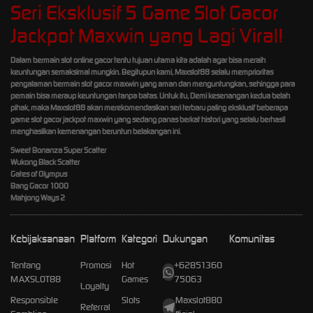
Seri Eksklusif 5 Game Slot Gacor
Jackpot Maxwin yang Lagi Viral!
Dalam bermain slot online gacor tentu tujuan utama kita adalah agar bisa meraih
keuntungan semaksimal mungkin. Begitupun kami, Maxslot88 selalu memprioritas
pengalaman bermain slot gacor maxwin yang aman dan menguntungkan, sehingga para
pemain bisa meraup keuntungan tanpa batas. Untuk itu, Demi kesenangan kedua belah
pihak, maka Maxslot88 akan merekomendasikan seri terbaru paling eksklusif beberapa
game slot gacor jackpot maxwin yang sedang panas berkat histori yang selalu berhasil
menghasilkan kemenangan beruntun belakangan ini.
Sweet Bonanza Super Scatter
Wukong Black Scatter
Gates of Olympus
Bang Gacor 1000
Mahjong Ways 2
Kebijaksanaan
Platform
Kategori
Dukungan
Komunitas
Tentang
Promosi
Hot
+62851360
MAXSLOT88
Games
75063
Loyalty
Responsible
Slots
Maxslot88O
Referral