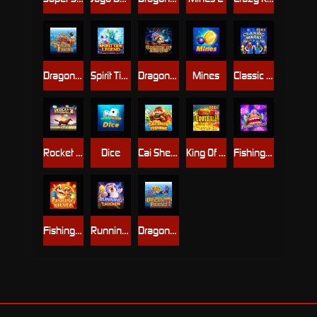
Dragon Fishing
Spirit Tide Legend
Dragon of Demons
Mines
Classic Mario
Rocket Derby
Dice
Cai Shen Fishing
King Of Football
Fishing Disco
Fishing YiLuFa
Running Chicken
Dragon Fishing II