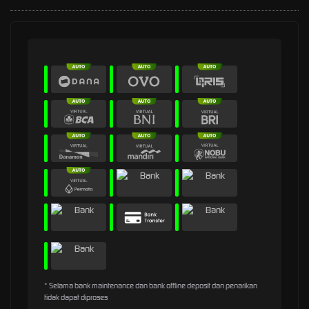
* Selama bank maintenance dan bank offline deposit dan penarikan
tidak dapat diproses