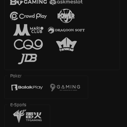
Poker
E-Sports