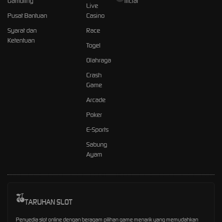
Gambling
fficial
Live
Pusat Bantuan
Casino
Syarat dan
Race
Ketentuan
Togel
Olahraga
Crash
Game
Arcade
Poker
E-Sports
Sabung
Ayam
TARUHAN SLOT
Penyedia slot online dengan beragam pilihan game menarik yang memudahkan