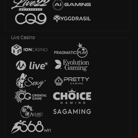
Live Casino