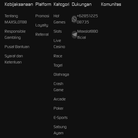
Kebijaksanaan
Platform
Kategori
Dukungan
Komunitas
Tentang
Promosi
Hot
+62851225
MAXSLOT88
Games
08735
Loyalty
Responsible
Slots
Maxslot88O
Referral
Gambling
fficial
Live
Pusat Bantuan
Casino
Syarat dan
Race
Ketentuan
Togel
Olahraga
Crash
Game
Arcade
Poker
E-Sports
Sabung
Ayam