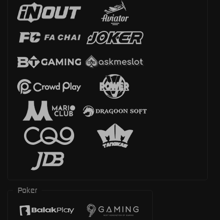
Poker