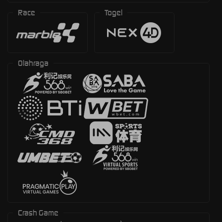
Race
Togel
Olahraga
Crash Game