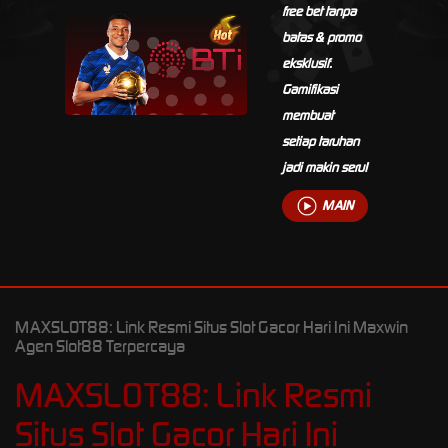
free bet tanpa
batas & promo
eksklusif.
Gamifikasi
membuat
setiap taruhan
jadi makin seru!
MAIN
MAXSLOT88: Link Resmi Situs Slot Gacor Hari Ini Maxwin
Agen Slot88 Terpercaya
MAXSLOT88: Link Resmi
Situs Slot Gacor Hari Ini