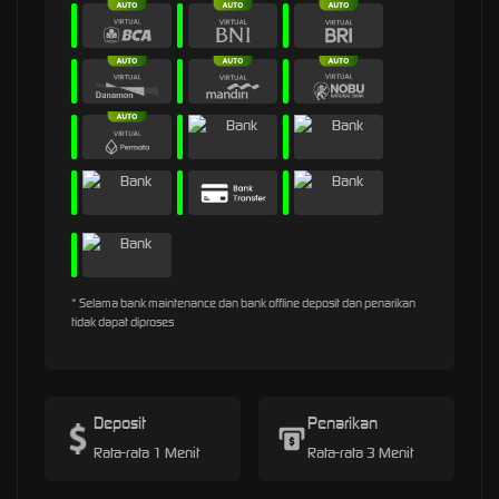
* Selama bank maintenance dan bank offline deposit dan penarikan
tidak dapat diproses
Deposit
Penarikan
Rata-rata 1 Menit
Rata-rata 3 Menit