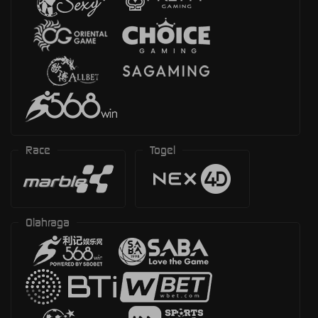
Race
Togel
Olahraga