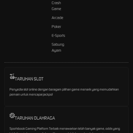
Crash
Game
Arcade
Poker
E-Sports
Sabung
Ayam
TARUHAN SLOT
Penyedia slot online dengan beragam pilihan game menarik yang memudahkan
pemain untuk mencapai jackpot
TARUHAN OLAHRAGA
Sportsbook Gaming Platform Terbaik menawarkan lebih banyak game, odds yang