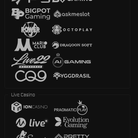
Live Casino