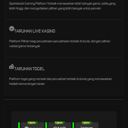
Sportsbook Gaming Platform Terbaik menawarkan lebih banyak game, odds yang
lebih tinggi, dan menyediakan pilihan yang lebih banyak untuk pemain.
TARUHAN LIVE KASINO
Platform Pilihan bagi perusahaan-perusahaan terbaik di dunia, dengan pilihan
variasi game terbanyak
TARUHAN TOGEL
Platform togel yang menarik dari perusahan terbaik di dunia yang menawarkan
hadiah kemenangan besar