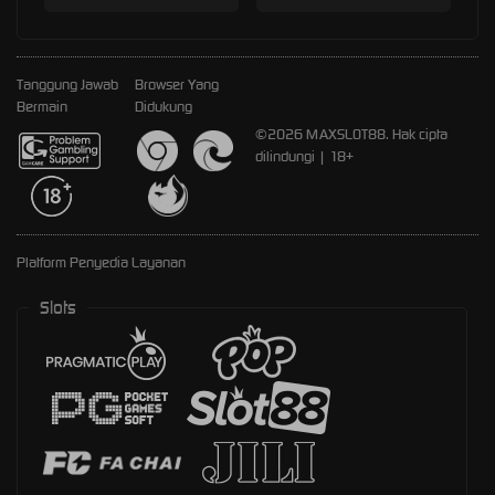
Tanggung Jawab
Browser Yang
Bermain
Didukung
©2026 MAXSLOT88. Hak cipta
dilindungi | 18+
Platform Penyedia Layanan
Slots