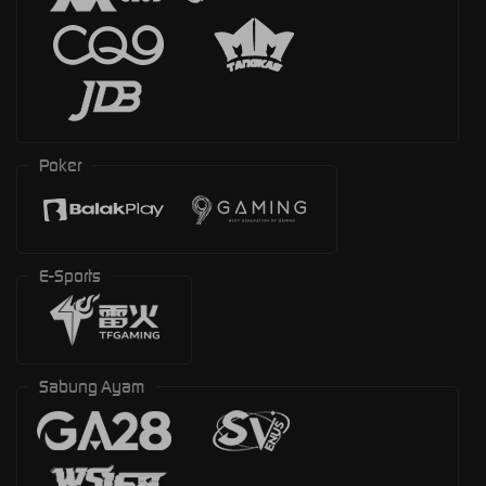
Poker
E-Sports
Sabung Ayam