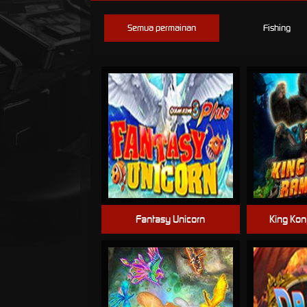
Semua permainan
Fishing
Fantasy Unicorn
King Ko