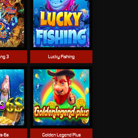
ing 3
Lucky Fishing
s-6s
Golden Legend Plus