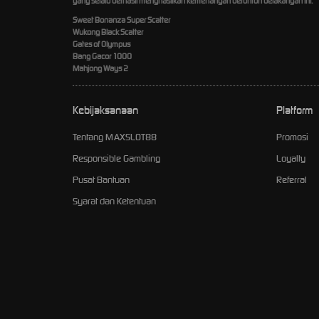
yang selalu berhasil menghasilkan kemenangan beruntun belakangan ini.
Sweet Bonanza Super Scatter
Wukong Black Scatter
Gates of Olympus
Bang Gacor 1000
Mahjong Ways 2
Kebijaksanaan
Platform
Tentang MAXSLOT88
Promosi
Responsible Gambling
Loyalty
Pusat Bantuan
Referral
Syarat dan Ketentuan