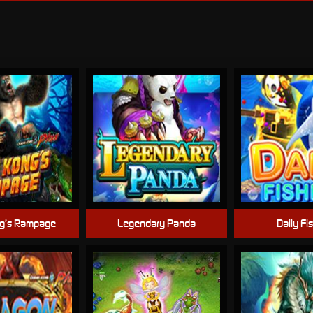
ng’s Rampage
Legendary Panda
Daily Fi