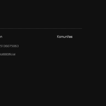
an
Komunitas
85136075063
ot88Official