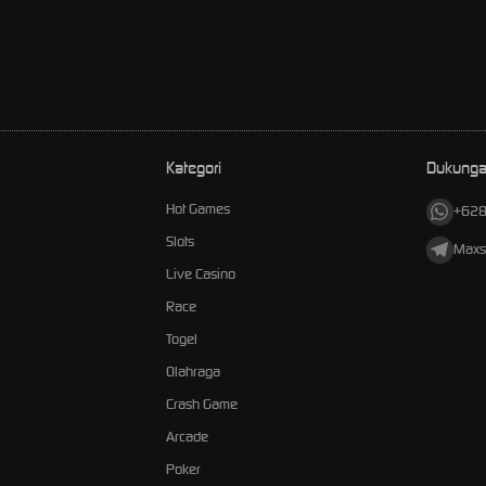
Kategori
Dukung
Hot Games
+62
Slots
Maxsl
Live Casino
Race
Togel
Olahraga
Crash Game
Arcade
Poker