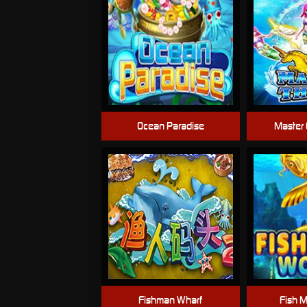
Ocean Paradise
Master 
Fishman Wharf
Fish M