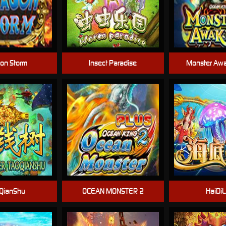
on Storm
Insect Paradise
Monster Awa
QianShu
OCEAN MONSTER 2
HaiDi