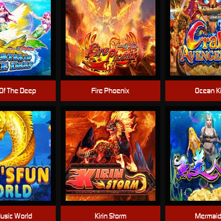
Of The Deep
Fire Phoenix
Ocean K
usic World
Kirin Storm
Mermaid