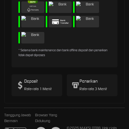
* Selama bank maintenance dan bank offline deposit dan penarikan
tidak dapat diproses
Deposit
Penarikan
Rata-rata 1 Menit
Rata-rata 3 Menit
Tanggung Jawab
Browser Yang
Bermain
Didukung
©2026 MAXSLOT88. Hak cipta