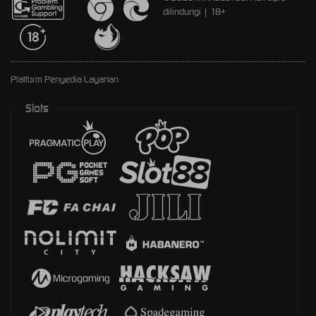
dilindungi | 18+
Platform Penyedia Layanan
Slots