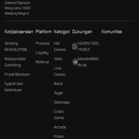
Gates of Olympus
Bang Gacor 1000
Mahjong Ways 2
Kebijaksanaan
Platform
Kategori
Dukungan
Komunitas
Tentang
Promosi
Hot
+62851360
MAXSLOT88
Games
75063
Loyalty
Responsible
Slots
Maxslot88O
Referral
Gambling
fficial
Live
Pusat Bantuan
Casino
Syarat dan
Race
Ketentuan
Togel
Olahraga
Crash
Game
Arcade
Poker