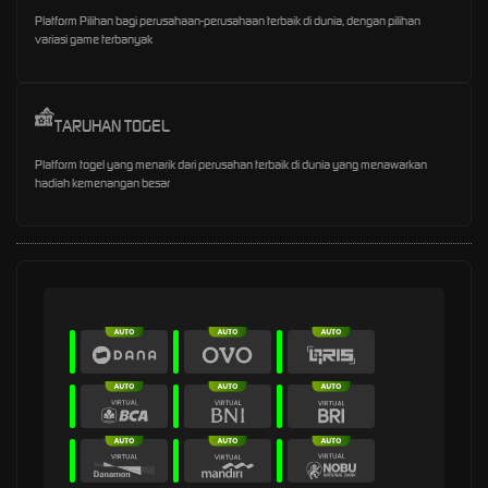
Platform Pilihan bagi perusahaan-perusahaan terbaik di dunia, dengan pilihan
variasi game terbanyak
TARUHAN TOGEL
Platform togel yang menarik dari perusahan terbaik di dunia yang menawarkan
hadiah kemenangan besar