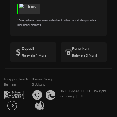
* Selama bank maintenance dan bank offline deposit dan penarikan
tidak dapat diproses
Deposit
Penarikan
Rata-rata 1 Menit
Rata-rata 3 Menit
Tanggung Jawab
Browser Yang
Bermain
Didukung
©2026 MAXSLOT88. Hak cipta
dilindungi | 18+