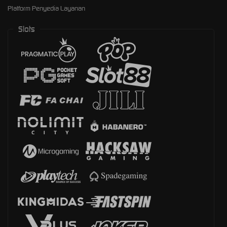
Platform Penyedia Layanan
Slots