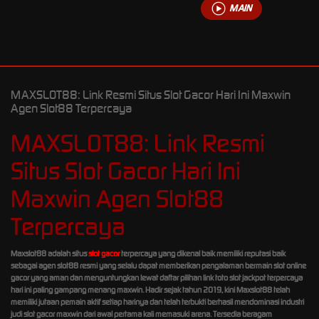
MAIN
MAXSLOT88: Link Resmi Situs Slot Gacor Hari Ini Maxwin
Agen Slot88 Terpercaya
MAXSLOT88: Link Resmi
Situs Slot Gacor Hari Ini
Maxwin Agen Slot88
Terpercaya
Maxslot88 adalah situs
slot gacor
terpercaya yang dikenal baik memiliki reputasi baik
sebagai agen slot88 resmi yang selalu dapat memberikan pengalaman bermain slot online
gacor yang aman dan menguntungkan lewat daftar pilihan link toto slot jackpot terpercaya
hari ini paling gampang menang maxwin. Hadir sejak tahun 2019, kini Maxslot88 telah
memiliki jutaan pemain aktif setiap harinya dan telah terbukti berhasil mendominasi industri
judi slot gacor maxwin dari awal pertama kali memasuki arena. Tersedia beragam