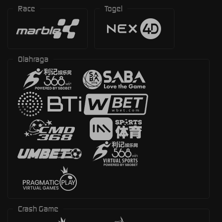
Race
Togel
Olahraga
Crash Game