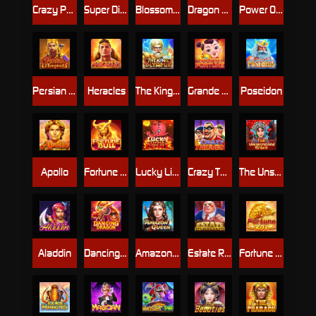
Crazy Penguin
Super Diamond
Blossom of Fortune
Dragon Gate
Power Of Thor
Persian Empire
Heracles
The King Of Olympus
Grande Fortune
Poseidon
Apollo
Fortune Bull
Lucky Little Devil
Crazy Thieves
The Unsurpassed Grace
Aladdin
Dancing Dragon
Amazon Queen
Estate Rich Man
Fortune Koi