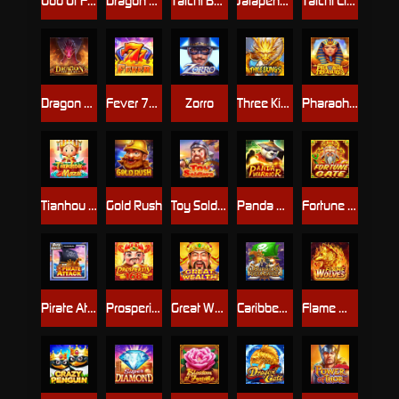
God Of Fortune
Dragon Tiles
Taichi Boy
Jalapeno Burst
Taichi Lion Dance
Dragon Treasure
Fever 777
Zorro
Three Kings
Pharaoh Treasures
Tianhou Mazu
Gold Rush
Toy Soldiers
Panda Warrior
Fortune Gate
Pirate Attack
Prosperity 168
Great Wealth
Caribbean Treasure
Flame Wolves