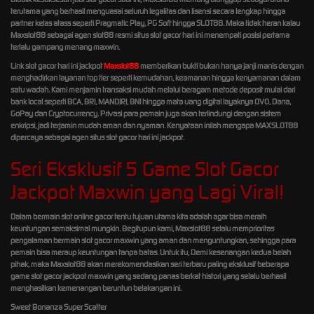
terutama yang berhasil menguasai seluruh legalitas dan lisensi secara lengkap hingga
partner kelas atass seperti Pragmatic Play, PG Soft hingga SLOT88. Maka tidak heran kalau
Maxslot88 sebagai agen slot88 resmi situs slot gacor hari ini menempati posisi pertama
terlalu gampang menang maxwin.
Link slot gacor hari ini jackpot
Maxslot88
memberikan bukti bukan hanya janji manis dengan
menghadirkan layanan top tier seperti kemudahan, keamanan hingga kenyamanan dalam
satu wadah. Kami menjamin transaksi mudah melalui beragam metode deposit mulai dari
bank local seperti BCA, BRI, MANDIRI, BNI hingga mata uang digital layaknya OVO, Dana,
GoPay dan Cryptocurrency. Privasi para pemain juga akan terlindungi dengan sistem
enkripsi, jadi terjamin mudah aman dan nyaman. Kenyataan inilah mengapa MAXSLOT88
dipercaya sebagai agen situs slot gacor hari ini jackpot.
Seri Eksklusif 5 Game Slot Gacor
Jackpot Maxwin yang Lagi Viral!
Dalam bermain slot online gacor tentu tujuan utama kita adalah agar bisa meraih
keuntungan semaksimal mungkin. Begitupun kami, Maxslot88 selalu memprioritas
pengalaman bermain slot gacor maxwin yang aman dan menguntungkan, sehingga para
pemain bisa meraup keuntungan tanpa batas. Untuk itu, Demi kesenangan kedua belah
pihak, maka Maxslot88 akan merekomendasikan seri terbaru paling eksklusif beberapa
game slot gacor jackpot maxwin yang sedang panas berkat histori yang selalu berhasil
menghasilkan kemenangan beruntun belakangan ini.
Sweet Bonanza Super Scatter