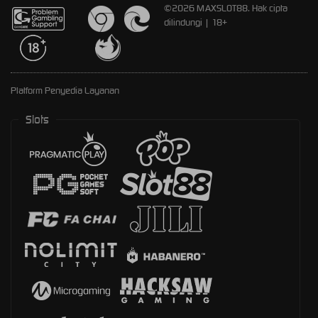
©2026 MAXSLOT88. Hak cipta
dilindungi | 18+
Platform Penyedia Layanan
Slots