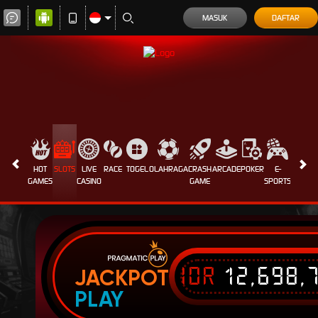
MASUK
DAFTAR
HOT
SLOTS
LIVE
RACE
TOGEL
OLAHRAGA
CRASH
ARCADE
POKER
E-
SABUN
GAMES
CASINO
GAME
SPORTS
AYAM
IDR
12,698,
JACKPOT
PLAY