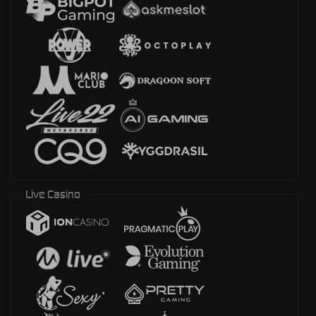
Live Casino