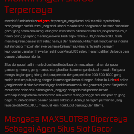
Terpercaya
Maxslot88 adalah situs
slot gacor
terpercaya yang dikenal baik memiliki reputasi baik
sebagai agen slot88 resmi yang selalu dapat memberikan pengalaman bermain slot online
gacor yang aman dan menguntungkan lewat daftar pilihan link toto slot jackpot terpercaya
hari ini paling gampang menang maxwin. Hadir sejak tahun 2019, kini Maxslot88 telah
memiliki jutaan pemain aktif setiap harinya dan telah terbukti berhasil mendominasi industri
judi slot gacor maxwin dari awal pertama kali memasuki arena. Tersedia beragam
keunggulan yang kami tawarkan sehingga Maxslot88 selalu menempati hati daripada para
pemain dari seluruh dunia.
Situs slot gacor hari ini menjadi destinasi terbaik untuk mencari permainan slot gacor
gampang menang yang mampu menghasilkan kemenangan jackpot maxwin. Slot gacor
mengisi bagian yang hilang dari para pemain, dengan perkalian 200 500 1000 yang
sudah pasti ampuh pulang dengan kemenangan besar di tangan. Selain itu, Link
slot
online
yang tersedia di situs Maxslot88 juga tidak kalah menarik dari game slot gacor. Slot jackpot
merupakan salah satu pilihan gacor yang juga sangat laris di pasaran berkat
kemampuannya dalam menciptakan nilai winrate tertinggi hingga susunan pola rtp yang
begitu mudah dipahami pemain pemula sekalipun. Adanya beragam permainan yang
tersedia di MAXSLOT88, membuat kami tidak luput dari unggulan Utama.
Mengapa MAXSLOT88 Dipercaya
Sebagai Agen Situs Slot Gacor