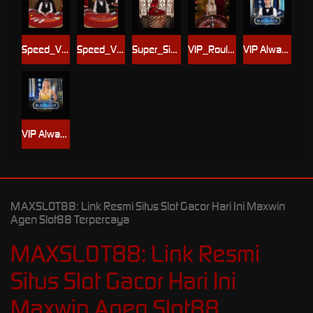
Speed_VIP_Blackjack_C
Speed_VIP_Blackjack_D
Super_Sic_Bo
VIP_Roulette
VIP Always 6 Blackjack 2
VIP Always 6 Blackjack 3
MAXSLOT88: Link Resmi Situs Slot Gacor Hari Ini Maxwin
Agen Slot88 Terpercaya
MAXSLOT88: Link Resmi
Situs Slot Gacor Hari Ini
Maxwin Agen Slot88