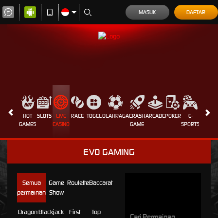
MASUK
DAFTAR
HOT
SLOTS
LIVE
RACE
TOGEL
OLAHRAGA
CRASH
ARCADE
POKER
E-
SABUN
GAMES
CASINO
GAME
SPORTS
AYAM
EVO GAMING
Semua
Game
Roulette
Baccarat
permainan
Show
Dragon
Blackjack
First
Top