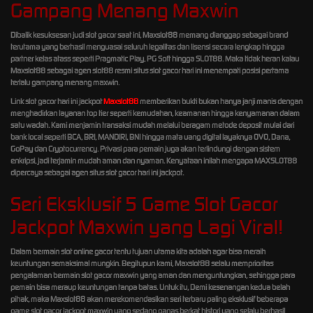
Gampang Menang Maxwin
Dibalik kesuksesan judi slot gacor saat ini, Maxslot88 memang dianggap sebagai brand
terutama yang berhasil menguasai seluruh legalitas dan lisensi secara lengkap hingga
partner kelas atass seperti Pragmatic Play, PG Soft hingga SLOT88. Maka tidak heran kalau
Maxslot88 sebagai agen slot88 resmi situs slot gacor hari ini menempati posisi pertama
terlalu gampang menang maxwin.
Link slot gacor hari ini jackpot
Maxslot88
memberikan bukti bukan hanya janji manis dengan
menghadirkan layanan top tier seperti kemudahan, keamanan hingga kenyamanan dalam
satu wadah. Kami menjamin transaksi mudah melalui beragam metode deposit mulai dari
bank local seperti BCA, BRI, MANDIRI, BNI hingga mata uang digital layaknya OVO, Dana,
GoPay dan Cryptocurrency. Privasi para pemain juga akan terlindungi dengan sistem
enkripsi, jadi terjamin mudah aman dan nyaman. Kenyataan inilah mengapa MAXSLOT88
dipercaya sebagai agen situs slot gacor hari ini jackpot.
Seri Eksklusif 5 Game Slot Gacor
Jackpot Maxwin yang Lagi Viral!
Dalam bermain slot online gacor tentu tujuan utama kita adalah agar bisa meraih
keuntungan semaksimal mungkin. Begitupun kami, Maxslot88 selalu memprioritas
pengalaman bermain slot gacor maxwin yang aman dan menguntungkan, sehingga para
pemain bisa meraup keuntungan tanpa batas. Untuk itu, Demi kesenangan kedua belah
pihak, maka Maxslot88 akan merekomendasikan seri terbaru paling eksklusif beberapa
game slot gacor jackpot maxwin yang sedang panas berkat histori yang selalu berhasil