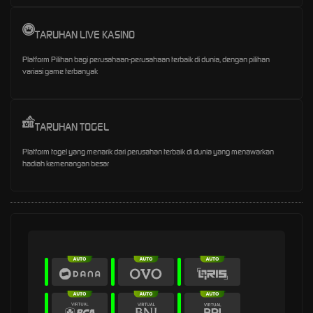
TARUHAN LIVE KASINO
Platform Pilihan bagi perusahaan-perusahaan terbaik di dunia, dengan pilihan
variasi game terbanyak
TARUHAN TOGEL
Platform togel yang menarik dari perusahan terbaik di dunia yang menawarkan
hadiah kemenangan besar