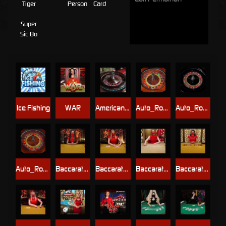
Tiger
Person
Card
Super
Sic Bo
Ice Fishing
WAR
American_Roulette
Auto_Roulette
Auto_Roulette_La_Partage
Auto_Roulette_VIP
Baccarat_A
Baccarat_B
Baccarat_C
Baccarat_Control_Squeeze