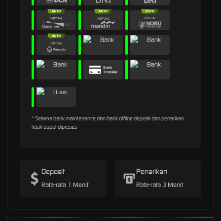
* Selama bank maintenance dan bank offline deposit dan penarikan
tidak dapat diproses
Deposit
Penarikan
Rata-rata 1 Menit
Rata-rata 3 Menit