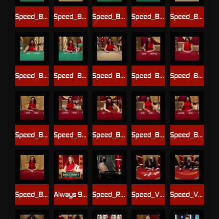
Speed_Baccarat_C
Speed_Baccarat_D
Speed_Baccarat_E
Speed_Baccarat_F
Speed_Baccarat_G
Speed_Baccarat_H
Speed_Baccarat_I
Speed_Baccarat_J
Speed_Baccarat_k
Speed_Baccarat_L
Speed_Baccarat_N
Speed_Baccarat_O
Speed_Baccarat_P
Speed_Baccarat_Q
Speed_Baccarat_R
Speed_Baccarat_S
Always 9 Baccarat
Speed_Roulette
Speed_VIP_Blackjack_A
Speed_VIP_Blackjack_B