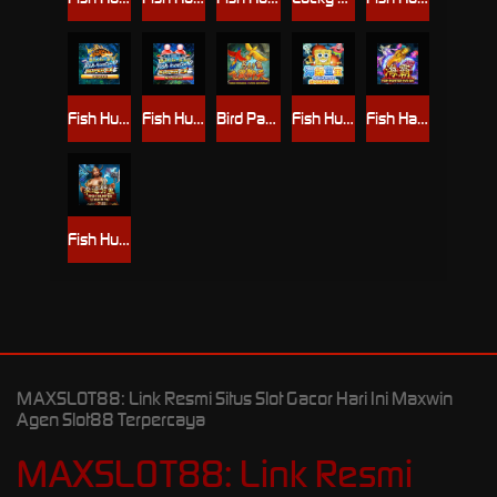
Fish Hunter 2 EX-Newbie
Fish Hunter 2 EX-My Club
Bird Paradise
Fish Hunter Spongebob
Fish Haiba
Fish Hunting: Li Kui Pi Yu
MAXSLOT88: Link Resmi Situs Slot Gacor Hari Ini Maxwin
Agen Slot88 Terpercaya
MAXSLOT88: Link Resmi