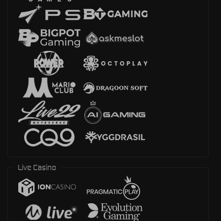
Live Casino