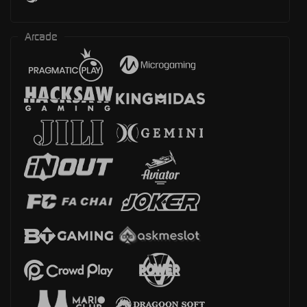
Arcade