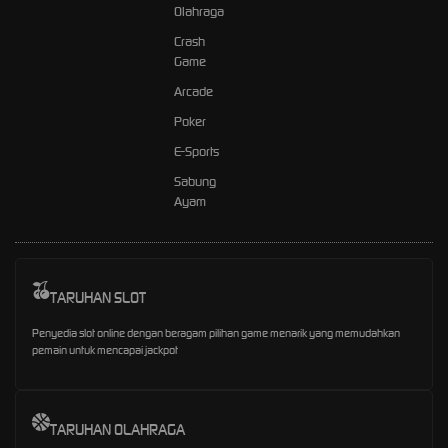
Olahraga
Crash
Game
Arcade
Poker
E-Sports
Sabung
Ayam
TARUHAN SLOT
Penyedia slot online dengan beragam pilihan game menarik yang memudahkan
pemain untuk mencapai jackpot
TARUHAN OLAHRAGA