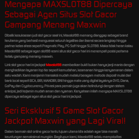
Mengapa MAXSLOT88 Dipercaya
Sebagai Agen Situs Slot Gacor
Gampang Menang Maxwin
Dibalik kesuksesan judi slot gacor saat ini, Maxslot88 memang dianggap sebagai brand
terutama yang berhasil menguasai seluruh legalitas dan lisensi secara lengkap hingga
partner kelas atass seperti Pragmatic Play, PG Soft hingga SLOT88. Maka tidak heran kalau
Maxslot88 sebagai agen slot88 resmi situs slot gacor hari ini menempati posisi pertama
terlalu gampang menang maxwin.
Link slot gacor hari ini jackpot
Maxslot88
memberikan bukti bukan hanya janji manis dengan
menghadirkan layanan top tier seperti kemudahan, keamanan hingga kenyamanan dalam
satu wadah. Kami menjamin transaksi mudah melalui beragam metode deposit mulai dari
bank local seperti BCA, BRI, MANDIRI, BNI hingga mata uang digital layaknya OVO, Dana,
GoPay dan Cryptocurrency. Privasi para pemain juga akan terlindungi dengan sistem
enkripsi, jadi terjamin mudah aman dan nyaman. Kenyataan inilah mengapa MAXSLOT88
dipercaya sebagai agen situs slot gacor hari ini jackpot.
Seri Eksklusif 5 Game Slot Gacor
Jackpot Maxwin yang Lagi Viral!
Dalam bermain slot online gacor tentu tujuan utama kita adalah agar bisa meraih
keuntungan semaksimal mungkin. Begitupun kami, Maxslot88 selalu memprioritas