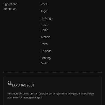
Syarat dan
Race
Ketentuan
Togel
Olahraga
Crash
Game
Arcade
Poker
E-Sports
Sabung
Ayam
TARUHAN SLOT
Penyedia slot online dengan beragam pilihan game menarik yang memudahkan
pemain untuk mencapai jackpot