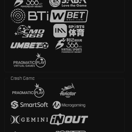
Crash Game