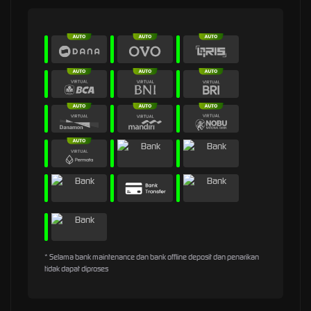
* Selama bank maintenance dan bank offline deposit dan penarikan
tidak dapat diproses