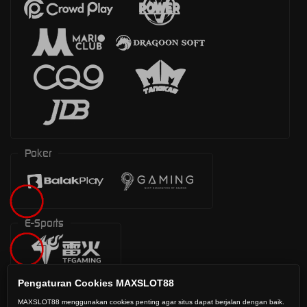
Poker
E-Sports
Pengaturan Cookies MAXSLOT88
Sabung Ayam
MAXSLOT88 menggunakan cookies penting agar situs dapat berjalan dengan baik.