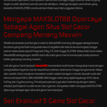
begitu mudah dipahami pemain pemula sekalipun. Adanya beragam permainan yang
tersedia di MAXSLOT88, membuat kami tidak luput dari unggulan Utama.
Mengapa MAXSLOT88 Dipercaya
Sebagai Agen Situs Slot Gacor
Gampang Menang Maxwin
Dibalik kesuksesan judi slot gacor saat ini, Maxslot88 memang dianggap sebagai brand
terutama yang berhasil menguasai seluruh legalitas dan lisensi secara lengkap hingga
partner kelas atass seperti Pragmatic Play, PG Soft hingga SLOT88. Maka tidak heran kalau
Maxslot88 sebagai agen slot88 resmi situs slot gacor hari ini menempati posisi pertama
terlalu gampang menang maxwin.
Link slot gacor hari ini jackpot
Maxslot88
memberikan bukti bukan hanya janji manis dengan
menghadirkan layanan top tier seperti kemudahan, keamanan hingga kenyamanan dalam
satu wadah. Kami menjamin transaksi mudah melalui beragam metode deposit mulai dari
bank local seperti BCA, BRI, MANDIRI, BNI hingga mata uang digital layaknya OVO, Dana,
GoPay dan Cryptocurrency. Privasi para pemain juga akan terlindungi dengan sistem
enkripsi, jadi terjamin mudah aman dan nyaman. Kenyataan inilah mengapa MAXSLOT88
dipercaya sebagai agen situs slot gacor hari ini jackpot.
Seri Eksklusif 5 Game Slot Gacor