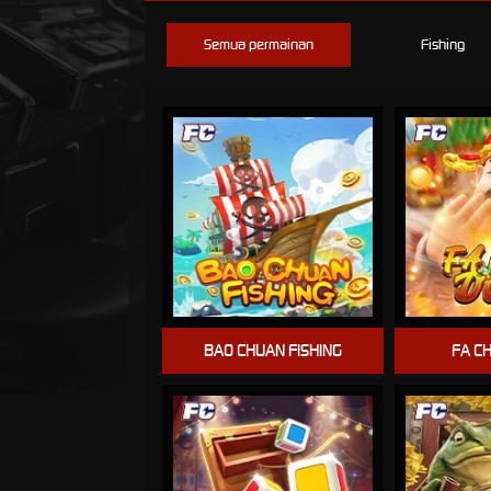
Semua permainan
Fishing
BAO CHUAN FISHING
FA C