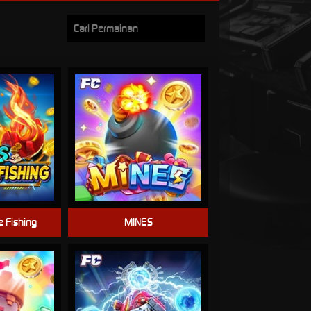
e Fishing
MINES