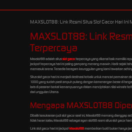
MAXSLOT88: Link Resmi Situs Slot Gacor Hari Ini
MAXSLOT88: Link Resmi 
Terpercaya
Maxslot88 adalah situs
slot gacor
terpercaya yang dikenal baik memiliki re
jackpot terpercaya hari ini paling gampang menang maxwin. Hadir sejak tahun 
memasuki arena. Tersedia beragam keunggulan yang kami tawarkan sehingg
Situs slot gacor hari ini menjadi destinasi terbaik untuk mencari perma
1000 yang sudah pasti ampuh pulang dengan kemenangan besar di tangan. 
laris di pasaran berkat kemampuannya dalam menciptakan nilai winrate t
dari unggulan Utama.
Mengapa MAXSLOT88 Diperc
Dibalik kesuksesan judi slot gacor saat ini, Maxslot88 memang dianggap seb
tidak heran kalau Maxslot88 sebagai agen slot88 resmi situs slot gacor ha
Link slot gacor hari ini jackpot
Maxslot88
memberikan bukti bukan hanya jan