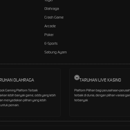
Olahraga
Crash Game
Arcade
Poker
E-Sports
Sabung Ayam
RUHAN OLAHRAGA
TARUHAN LIVE KASINO
ook Gaming Platform Terbaik
Platform Pilihan bagi perusahaan-perusa
kan lebih banyak game, odds yang lebih
terbaik di dunia, dengan pilihan variasi g
 dan menyediakan pilihan yang lebih
terbanyak
untuk pemain.