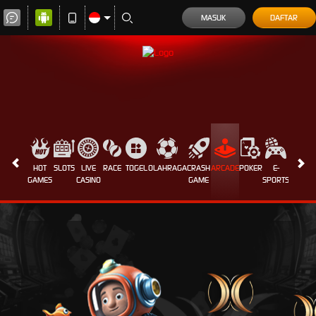
MASUK
DAFTAR
HOT
SLOTS
LIVE
RACE
TOGEL
OLAHRAGA
CRASH
ARCADE
POKER
E-
SABUN
GAMES
CASINO
GAME
SPORTS
AYAM