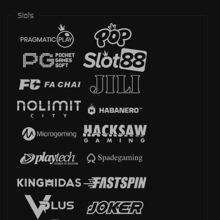
Slots