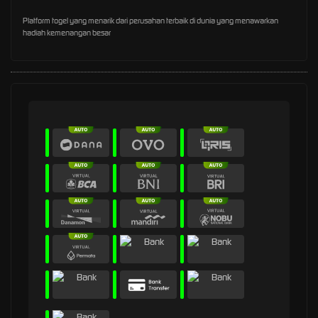
Platform togel yang menarik dari perusahan terbaik di dunia yang menawarkan
hadiah kemenangan besar