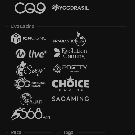
Live Casino
Race
Togel