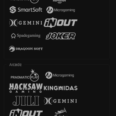
Arcade