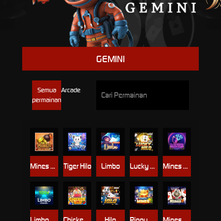
GEMINI
Semua
Arcade
permainan
Mines Gold Rush
Tiger Hilo
Limbo
Lucky Hilo
Mines Neon
Limbo Classic
Chicken Run
Hilo
Pinoy Mines
Mines Maple