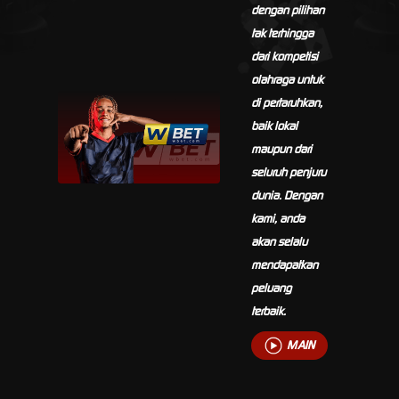
dengan pilihan
tak terhingga
dari kompetisi
olahraga untuk
di pertaruhkan,
baik lokal
maupun dari
seluruh penjuru
dunia. Dengan
kami, anda
akan selalu
mendapatkan
peluang
terbaik.
MAIN