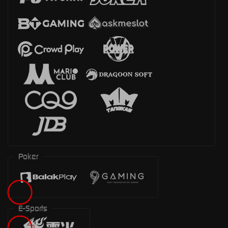
Poker
E-Sports