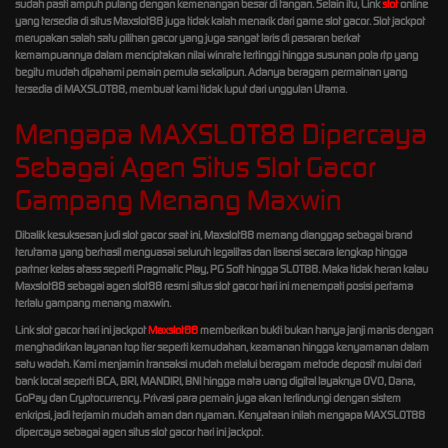
sudah pasti ampuh pulang dengan kemenangan besar di tangan. Selain itu, Link
slot
online
yang tersedia di situs Maxslot88 juga tidak kalah menarik dari game slot gacor. Slot jackpot
merupakan salah satu pilihan gacor yang juga sangat laris di pasaran berkat
kemampuannya dalam menciptakan nilai winrate tertinggi hingga susunan pola rtp yang
begitu mudah dipahami pemain pemula sekalipun. Adanya beragam permainan yang
tersedia di MAXSLOT88, membuat kami tidak luput dari unggulan Utama.
Mengapa MAXSLOT88 Dipercaya
Sebagai Agen Situs Slot Gacor
Gampang Menang Maxwin
Dibalik kesuksesan judi slot gacor saat ini, Maxslot88 memang dianggap sebagai brand
terutama yang berhasil menguasai seluruh legalitas dan lisensi secara lengkap hingga
partner kelas atass seperti Pragmatic Play, PG Soft hingga SLOT88. Maka tidak heran kalau
Maxslot88 sebagai agen slot88 resmi situs slot gacor hari ini menempati posisi pertama
terlalu gampang menang maxwin.
Link slot gacor hari ini jackpot
Maxslot88
memberikan bukti bukan hanya janji manis dengan
menghadirkan layanan top tier seperti kemudahan, keamanan hingga kenyamanan dalam
satu wadah. Kami menjamin transaksi mudah melalui beragam metode deposit mulai dari
bank local seperti BCA, BRI, MANDIRI, BNI hingga mata uang digital layaknya OVO, Dana,
GoPay dan Cryptocurrency. Privasi para pemain juga akan terlindungi dengan sistem
enkripsi, jadi terjamin mudah aman dan nyaman. Kenyataan inilah mengapa MAXSLOT88
dipercaya sebagai agen situs slot gacor hari ini jackpot.