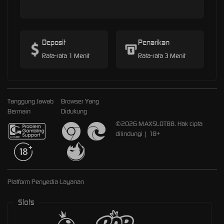
Deposit
Penarikan
Rata-rata 1 Menit
Rata-rata 3 Menit
Tanggung Jawab
Browser Yang
Bermain
Didukung
©2026 MAXSLOT88. Hak cipta
dilindungi | 18+
Platform Penyedia Layanan
Slots