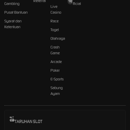
Referral
Gambling
fficial
Live
Pusat Bantuan
Casino
Syarat dan
Race
Ketentuan
Togel
Olahraga
Crash
Game
Arcade
Poker
E-Sports
Sabung
Ayam
TARUHAN SLOT