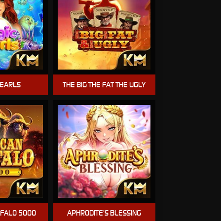
PEARLS
THE BIG THE FAT THE UGLY
FFALO 5000
APHRODITE’S BLESSING