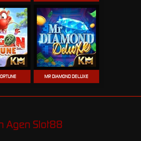
FORTUNE
MR DIAMOND DELUXE
in Agen Slot88