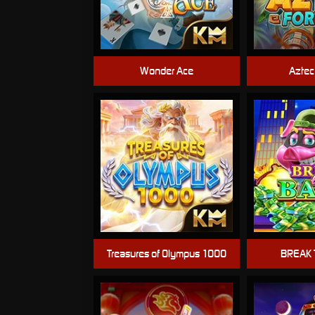
Wonder Ace
Aztec
Treasures of Olympus 1000
BREAK 