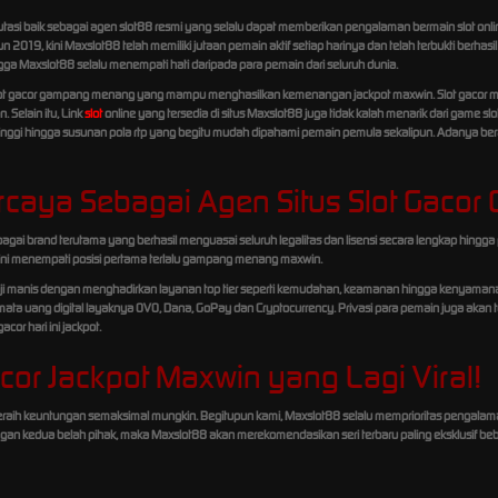
putasi baik sebagai agen slot88 resmi yang selalu dapat memberikan pengalaman bermain slot onlin
2019, kini Maxslot88 telah memiliki jutaan pemain aktif setiap harinya dan telah terbukti berhasil
a Maxslot88 selalu menempati hati daripada para pemain dari seluruh dunia.
inan slot gacor gampang menang yang mampu menghasilkan kemenangan jackpot maxwin. Slot gacor m
Selain itu, Link
slot
online yang tersedia di situs Maxslot88 juga tidak kalah menarik dari game slo
ertinggi hingga susunan pola rtp yang begitu mudah dipahami pemain pemula sekalipun. Adanya 
aya Sebagai Agen Situs Slot Gaco
agai brand terutama yang berhasil menguasai seluruh legalitas dan lisensi secara lengkap hingga
ri ini menempati posisi pertama terlalu gampang menang maxwin.
ji manis dengan menghadirkan layanan top tier seperti kemudahan, keamanan hingga kenyaman
a mata uang digital layaknya OVO, Dana, GoPay dan Cryptocurrency. Privasi para pemain juga akan 
or hari ini jackpot.
acor Jackpot Maxwin yang Lagi Viral!
sa meraih keuntungan semaksimal mungkin. Begitupun kami, Maxslot88 selalu memprioritas penga
gan kedua belah pihak, maka Maxslot88 akan merekomendasikan seri terbaru paling eksklusif beb