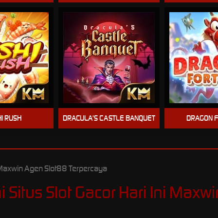
I RUSH
DRACULA’S CASTLE BANQUET
DRAGON 
 Maxwin Agen Slot88 Terpercaya
Situs Slot Gacor Hari Ini Maxw