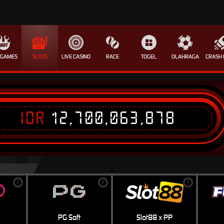
 GAMES
SLOTS
LIVE CASINO
RACE
TOGEL
OLAHRAGA
CRASH
IDR
12,700,063,878
i
i
i
a
PG Soft
Slot88 x PP