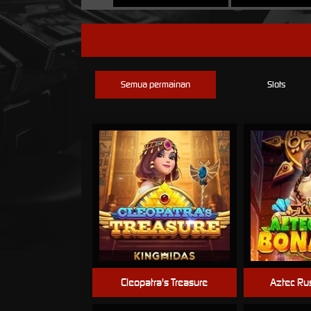
Semua permainan
Slots
Cleopatra's Treasure
Aztec Ru