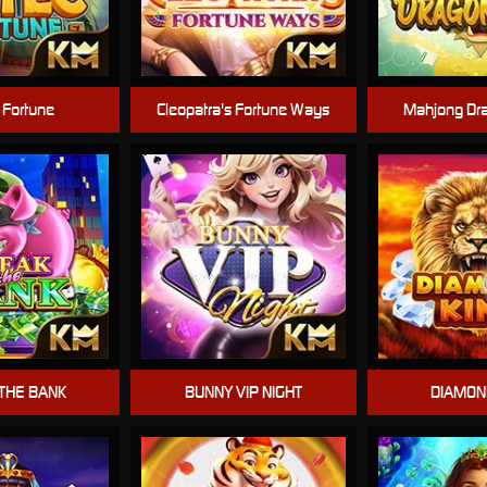
 Fortune
Cleopatra's Fortune Ways
Mahjong Dr
THE BANK
BUNNY VIP NIGHT
DIAMON