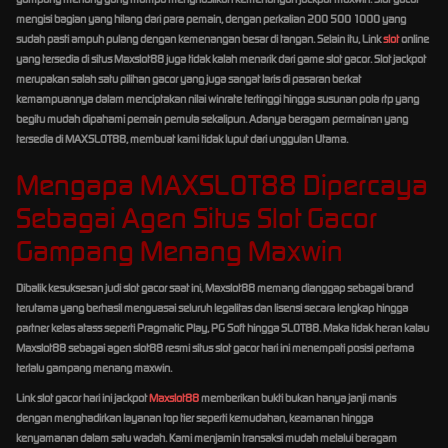
mengisi bagian yang hilang dari para pemain, dengan perkalian 200 500 1000 yang
sudah pasti ampuh pulang dengan kemenangan besar di tangan. Selain itu, Link
slot
online
yang tersedia di situs Maxslot88 juga tidak kalah menarik dari game slot gacor. Slot jackpot
merupakan salah satu pilihan gacor yang juga sangat laris di pasaran berkat
kemampuannya dalam menciptakan nilai winrate tertinggi hingga susunan pola rtp yang
begitu mudah dipahami pemain pemula sekalipun. Adanya beragam permainan yang
tersedia di MAXSLOT88, membuat kami tidak luput dari unggulan Utama.
Mengapa MAXSLOT88 Dipercaya
Sebagai Agen Situs Slot Gacor
Gampang Menang Maxwin
Dibalik kesuksesan judi slot gacor saat ini, Maxslot88 memang dianggap sebagai brand
terutama yang berhasil menguasai seluruh legalitas dan lisensi secara lengkap hingga
partner kelas atass seperti Pragmatic Play, PG Soft hingga SLOT88. Maka tidak heran kalau
Maxslot88 sebagai agen slot88 resmi situs slot gacor hari ini menempati posisi pertama
terlalu gampang menang maxwin.
Link slot gacor hari ini jackpot
Maxslot88
memberikan bukti bukan hanya janji manis
dengan menghadirkan layanan top tier seperti kemudahan, keamanan hingga
kenyamanan dalam satu wadah. Kami menjamin transaksi mudah melalui beragam