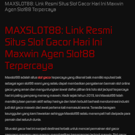
MAXSLOT88: Link Resmi Situs Slot Gacor Hari Ini Maxwin
Agen Slot88 Terpercaya
MAXSLOT88: Link Resmi
Situs Slot Gacor Hari Ini
Maxwin Agen Slot88
Terpercaya
Maxslot88 adalah situs
slot gacor
terpercaya yang dikenal baik memiliki reputasi baik
sebagai agen slot88 resmi yang selalu dapat memberikan pengalaman bermain slot online
gacor yang aman dan menguntungkan lewat daftar pilihan link toto slot jackpot terpercaya
hari ini paling gampang menang maxwin. Hadir sejak tahun 2019, kini Maxslot88 telah
memiliki jutaan pemain aktif setiap harinya dan telah terbukti berhasil mendominasi industri
judi slot gacor maxwin dari awal pertama kali memasuki arena. Tersedia beragam
keunggulan yang kami tawarkan sehingga Maxslot88 selalu menempati hati daripada para
pemain dari seluruh dunia.
Situs slot gacor hari ini menjadi destinasi terbaik untuk mencari permainan slot gacor
gampang menang yang mampu menghasilkan kemenangan jackpot maxwin. Slot gacor