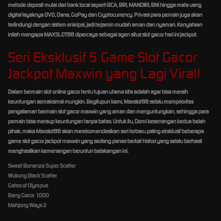
metode deposit mulai dari bank local seperti BCA, BRI, MANDIRI, BNI hingga mata uang
digital layaknya OVO, Dana, GoPay dan Cryptocurrency. Privasi para pemain juga akan
terlindungi dengan sistem enkripsi, jadi terjamin mudah aman dan nyaman. Kenyataan
inilah mengapa MAXSLOT88 dipercaya sebagai agen situs slot gacor hari ini jackpot.
Seri Eksklusif 5 Game Slot Gacor
Jackpot Maxwin yang Lagi Viral!
Dalam bermain slot online gacor tentu tujuan utama kita adalah agar bisa meraih
keuntungan semaksimal mungkin. Begitupun kami, Maxslot88 selalu memprioritas
pengalaman bermain slot gacor maxwin yang aman dan menguntungkan, sehingga para
pemain bisa meraup keuntungan tanpa batas. Untuk itu, Demi kesenangan kedua belah
pihak, maka Maxslot88 akan merekomendasikan seri terbaru paling eksklusif beberapa
game slot gacor jackpot maxwin yang sedang panas berkat histori yang selalu berhasil
menghasilkan kemenangan beruntun belakangan ini.
Sweet Bonanza Super Scatter
Wukong Black Scatter
Gates of Olympus
Bang Gacor 1000
Mahjong Ways 2