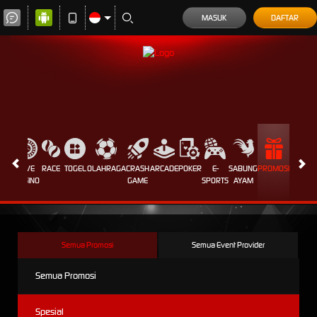
MASUK
DAFTAR
LOTS
LIVE
RACE
TOGEL
OLAHRAGA
CRASH
ARCADE
POKER
E-
SABUNG
PROMOSI
CASINO
GAME
SPORTS
AYAM
Semua Promosi
Semua Event Provider
Semua Promosi
Spesial