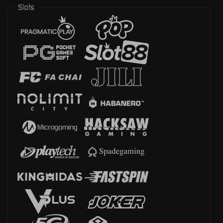
Slots