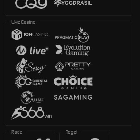
Live Casino
Race
Togel