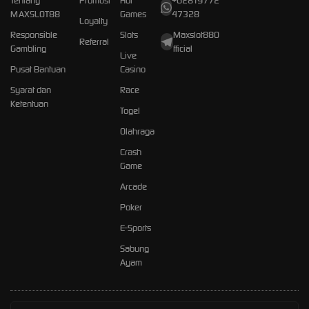
Tentang
Promosi
Hot
+62819772
MAXSLOT88
Games
47328
Loyalty
Responsible
Slots
Maxslot88O
Referral
Gambling
fficial
Live
Pusat Bantuan
Casino
Syarat dan
Race
Ketentuan
Togel
Olahraga
Crash
Game
Arcade
Poker
E-Sports
Sabung
Ayam