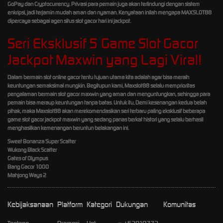
GoPay dan Cryptocurrency. Privasi para pemain juga akan terlindungi dengan sistem
enkripsi, jadi terjamin mudah aman dan nyaman. Kenyataan inilah mengapa MAXSLOT88
dipercaya sebagai agen situs slot gacor hari ini jackpot.
Seri Eksklusif 5 Game Slot Gacor
Jackpot Maxwin yang Lagi Viral!
Dalam bermain slot online gacor tentu tujuan utama kita adalah agar bisa meraih
keuntungan semaksimal mungkin. Begitupun kami, Maxslot88 selalu memprioritas
pengalaman bermain slot gacor maxwin yang aman dan menguntungkan, sehingga para
pemain bisa meraup keuntungan tanpa batas. Untuk itu, Demi kesenangan kedua belah
pihak, maka Maxslot88 akan merekomendasikan seri terbaru paling eksklusif beberapa
game slot gacor jackpot maxwin yang sedang panas berkat histori yang selalu berhasil
menghasilkan kemenangan beruntun belakangan ini.
Sweet Bonanza Super Scatter
Wukong Black Scatter
Gates of Olympus
Bang Gacor 1000
Mahjong Ways 2
Kebijaksanaan
Platform
Kategori
Dukungan
Komunitas