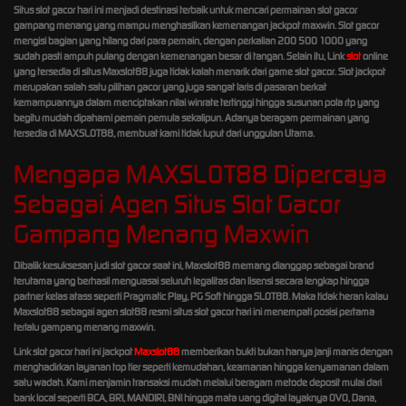
Situs slot gacor hari ini menjadi destinasi terbaik untuk mencari permainan slot gacor
gampang menang yang mampu menghasilkan kemenangan jackpot maxwin. Slot gacor
mengisi bagian yang hilang dari para pemain, dengan perkalian 200 500 1000 yang
sudah pasti ampuh pulang dengan kemenangan besar di tangan. Selain itu, Link
slot
online
yang tersedia di situs Maxslot88 juga tidak kalah menarik dari game slot gacor. Slot jackpot
merupakan salah satu pilihan gacor yang juga sangat laris di pasaran berkat
kemampuannya dalam menciptakan nilai winrate tertinggi hingga susunan pola rtp yang
begitu mudah dipahami pemain pemula sekalipun. Adanya beragam permainan yang
tersedia di MAXSLOT88, membuat kami tidak luput dari unggulan Utama.
Mengapa MAXSLOT88 Dipercaya
Sebagai Agen Situs Slot Gacor
Gampang Menang Maxwin
Dibalik kesuksesan judi slot gacor saat ini, Maxslot88 memang dianggap sebagai brand
terutama yang berhasil menguasai seluruh legalitas dan lisensi secara lengkap hingga
partner kelas atass seperti Pragmatic Play, PG Soft hingga SLOT88. Maka tidak heran kalau
Maxslot88 sebagai agen slot88 resmi situs slot gacor hari ini menempati posisi pertama
terlalu gampang menang maxwin.
Link slot gacor hari ini jackpot
Maxslot88
memberikan bukti bukan hanya janji manis dengan
menghadirkan layanan top tier seperti kemudahan, keamanan hingga kenyamanan dalam
satu wadah. Kami menjamin transaksi mudah melalui beragam metode deposit mulai dari
bank local seperti BCA, BRI, MANDIRI, BNI hingga mata uang digital layaknya OVO, Dana,