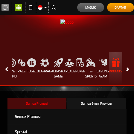
MASUK
DAFTAR
LOTS
LIVE
RACE
TOGEL
OLAHRAGA
CRASH
ARCADE
POKER
E-
SABUNG
PROMOSI
CASINO
GAME
SPORTS
AYAM
Semua Promosi
Semua Event Provider
Semua Promosi
Spesial