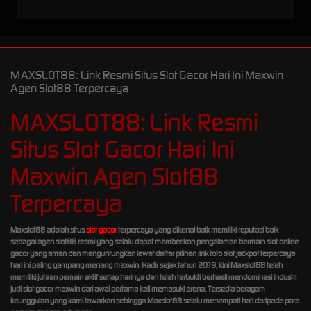
MAXSLOT88: Link Resmi Situs Slot Gacor Hari Ini Maxwin
Agen Slot88 Terpercaya
MAXSLOT88: Link Resmi
Situs Slot Gacor Hari Ini
Maxwin Agen Slot88
Terpercaya
Maxslot88 adalah situs
slot gacor
terpercaya yang dikenal baik memiliki reputasi baik
sebagai agen slot88 resmi yang selalu dapat memberikan pengalaman bermain slot online
gacor yang aman dan menguntungkan lewat daftar pilihan link toto slot jackpot terpercaya
hari ini paling gampang menang maxwin. Hadir sejak tahun 2019, kini Maxslot88 telah
memiliki jutaan pemain aktif setiap harinya dan telah terbukti berhasil mendominasi industri
judi slot gacor maxwin dari awal pertama kali memasuki arena. Tersedia beragam
keunggulan yang kami tawarkan sehingga Maxslot88 selalu menempati hati daripada para