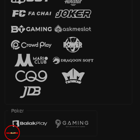
Poker