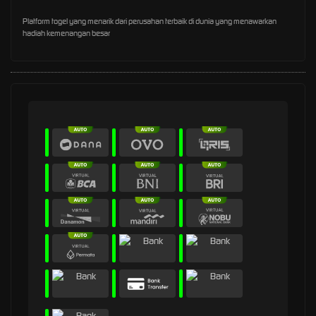
Platform togel yang menarik dari perusahan terbaik di dunia yang menawarkan
hadiah kemenangan besar