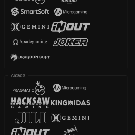
Arcade