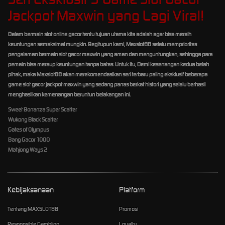
Jackpot Maxwin yang Lagi Viral!
Dalam bermain slot online gacor tentu tujuan utama kita adalah agar bisa meraih
keuntungan semaksimal mungkin. Begitupun kami, Maxslot88 selalu memprioritas
pengalaman bermain slot gacor maxwin yang aman dan menguntungkan, sehingga para
pemain bisa meraup keuntungan tanpa batas. Untuk itu, Demi kesenangan kedua belah
pihak, maka Maxslot88 akan merekomendasikan seri terbaru paling eksklusif beberapa
game slot gacor jackpot maxwin yang sedang panas berkat histori yang selalu berhasil
menghasilkan kemenangan beruntun belakangan ini.
Sweet Bonanza Super Scatter
Wukong Black Scatter
Gates of Olympus
Bang Gacor 1000
Mahjong Ways 2
Kebijaksanaan
Platform
Tentang MAXSLOT88
Promosi
Responsible Gambling
Loyalty