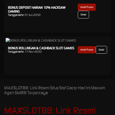
BONUS DEPOSIT HARIAN 10% HACKSAW
Ambil Promo
GAMING
Tanggal akhir:
01-Jun-2030
Detail
BONUS ROLLINGAN & CASHBACK SLOT GAMES
Ambil Promo
Detail
Tanggal akhir:
17-Nov-2030
MAXSLOT88: Link Resmi Situs Slot Gacor Hari Ini Maxwin
Agen Slot88 Terpercaya
MAXSLOT88: Link Resmi