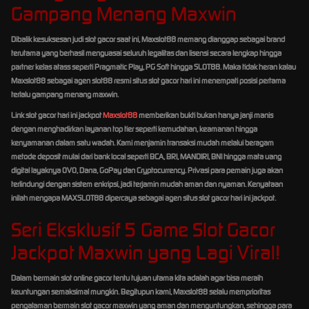
Gampang Menang Maxwin
Dibalik kesuksesan judi slot gacor saat ini, Maxslot88 memang dianggap sebagai brand
terutama yang berhasil menguasai seluruh legalitas dan lisensi secara lengkap hingga
partner kelas atass seperti Pragmatic Play, PG Soft hingga SLOT88. Maka tidak heran kalau
Maxslot88 sebagai agen slot88 resmi situs slot gacor hari ini menempati posisi pertama
terlalu gampang menang maxwin.
Link slot gacor hari ini jackpot
Maxslot88
memberikan bukti bukan hanya janji manis
dengan menghadirkan layanan top tier seperti kemudahan, keamanan hingga
kenyamanan dalam satu wadah. Kami menjamin transaksi mudah melalui beragam
metode deposit mulai dari bank local seperti BCA, BRI, MANDIRI, BNI hingga mata uang
digital layaknya OVO, Dana, GoPay dan Cryptocurrency. Privasi para pemain juga akan
terlindungi dengan sistem enkripsi, jadi terjamin mudah aman dan nyaman. Kenyataan
inilah mengapa MAXSLOT88 dipercaya sebagai agen situs slot gacor hari ini jackpot.
Seri Eksklusif 5 Game Slot Gacor
Jackpot Maxwin yang Lagi Viral!
Dalam bermain slot online gacor tentu tujuan utama kita adalah agar bisa meraih
keuntungan semaksimal mungkin. Begitupun kami, Maxslot88 selalu memprioritas
pengalaman bermain slot gacor maxwin yang aman dan menguntungkan, sehingga para