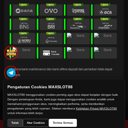
* Selama bank maintenance dan bank offline deposit dan penarikan tidak dapat
diproses
Pengaturan Cookies MAXSLOT88
MAXSLOT88 menggunakan cookies penting agar situs dapat berjalan dengan baik.
Dengan persetujuan Anda, kami juga dapat menggunakan cookies analitik untuk
©2026 MAXSLOT88 menawarkan berbagai macam provider pilihan terbaik dan didukung
memahami penggunaan situs, meningkatkan performa, serta memberikan
oleh Layanan Pelanggan profesional 24/7 yang siap melayani Anda.
pengalaman yang lebih nyaman. Silakan membaca
Kebijakan Privasi MAXSLOT88
untuk informasi lebih lanjut.
Tolak
Atur Cookies
Terima Semua