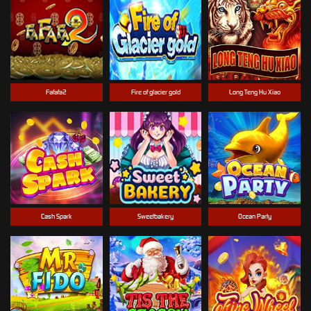
Fafafa2
Fire of glacier gold
Long Teng Hu Xiao
Cash Spark
Sweetbakery
Ocean Party