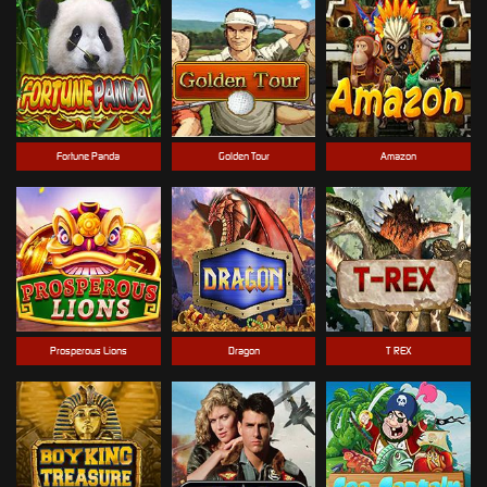
Fortune Panda
Golden Tour
Amazon
Prosperous Lions
Dragon
T-REX