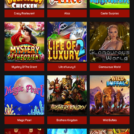
Crazy Restaurant
Alice
Caster Surprise
Mystery Of The Orient
Life of luxury II
Glamourous World
Magic Pearl
Brothers Kingdom
Wild Buffalo