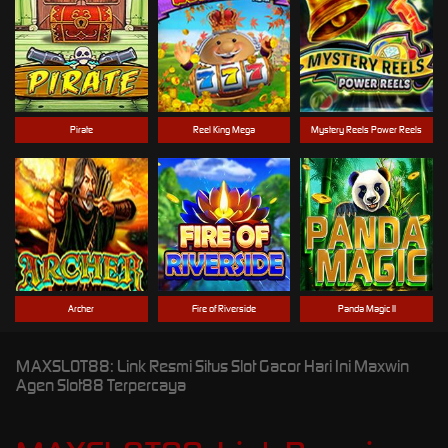
Pirate
Reel King Mega
Mystery Reels Power Reels
Archer
Fire of Riverside
Panda Magic II
MAXSLOT88: Link Resmi Situs Slot Gacor Hari Ini Maxwin
Agen Slot88 Terpercaya