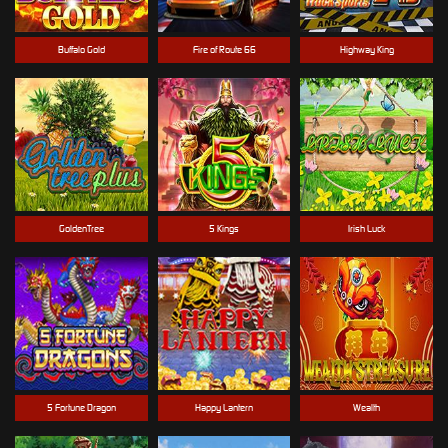
Buffalo Gold
Fire of Route 66
Highway King
GoldenTree
5 Kings
Irish Luck
5 Fortune Dragon
Happy Lantern
Wealth