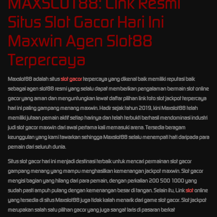
MAXSLOT88: Link Resmi
Situs Slot Gacor Hari Ini
Maxwin Agen Slot88
Terpercaya
Maxslot88 adalah situs
slot gacor
terpercaya yang dikenal baik memiliki reputasi baik
sebagai agen slot88 resmi yang selalu dapat memberikan pengalaman bermain slot online
gacor yang aman dan menguntungkan lewat daftar pilihan link toto slot jackpot terpercaya
hari ini paling gampang menang maxwin. Hadir sejak tahun 2019, kini Maxslot88 telah
memiliki jutaan pemain aktif setiap harinya dan telah terbukti berhasil mendominasi industri
judi slot gacor maxwin dari awal pertama kali memasuki arena. Tersedia beragam
keunggulan yang kami tawarkan sehingga Maxslot88 selalu menempati hati daripada para
pemain dari seluruh dunia.
Situs slot gacor hari ini menjadi destinasi terbaik untuk mencari permainan slot gacor
gampang menang yang mampu menghasilkan kemenangan jackpot maxwin. Slot gacor
mengisi bagian yang hilang dari para pemain, dengan perkalian 200 500 1000 yang
sudah pasti ampuh pulang dengan kemenangan besar di tangan. Selain itu, Link
slot
online
yang tersedia di situs Maxslot88 juga tidak kalah menarik dari game slot gacor. Slot jackpot
merupakan salah satu pilihan gacor yang juga sangat laris di pasaran berkat