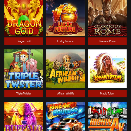
Dragon Gold
Lucky Fortune
Glorious Rome
Triple Twister
African Wildlife
Magic Totem