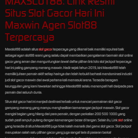
MAXSLOT88: Link Resmi
Situs Slot Gacor Hari Ini
Maxwin Agen Slot88
Terpercaya
Maxslot88 adalah situs
slot gacor
terpercaya yang dikenal baik memiliki reputasi baik
sebagai agen slot88 resmi yang selalu dapat memberikan pengalaman bermain slot online
gacor yang aman dan menguntungkan lewat daftar pilihan link toto slot jackpot terpercaya
hari ini paling gampang menang maxwin. Hadir sejak tahun 2019, kini Maxslot88 telah
memiliki jutaan pemain aktif setiap harinya dan telah terbukti berhasil mendominasi industri
judi slot gacor maxwin dari awal pertama kali memasuki arena. Tersedia beragam
keunggulan yang kami tawarkan sehingga Maxslot88 selalu menempati hati daripada para
pemain dari seluruh dunia.
Situs slot gacor hari ini menjadi destinasi terbaik untuk mencari permainan slot gacor
gampang menang yang mampu menghasilkan kemenangan jackpot maxwin. Slot gacor
mengisi bagian yang hilang dari para pemain, dengan perkalian 200 500 1000 yang
sudah pasti ampuh pulang dengan kemenangan besar di tangan. Selain itu, Link
slot
online
yang tersedia di situs Maxslot88 juga tidak kalah menarik dari game slot gacor. Slot jackpot
merupakan salah satu pilihan gacor yang juga sangat laris di pasaran berkat