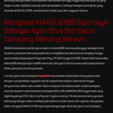
kemampuannya dalam menciptakan nilai winrate tertinggi hingga susunan pola rtp yang
begitu mudah dipahami pemain pemula sekalipun. Adanya beragam permainan yang
tersedia di MAXSLOT88, membuat kami tidak luput dari unggulan Utama.
Mengapa MAXSLOT88 Dipercaya
Sebagai Agen Situs Slot Gacor
Gampang Menang Maxwin
Dibalik kesuksesan judi slot gacor saat ini, Maxslot88 memang dianggap sebagai brand
terutama yang berhasil menguasai seluruh legalitas dan lisensi secara lengkap hingga
partner kelas atass seperti Pragmatic Play, PG Soft hingga SLOT88. Maka tidak heran kalau
Maxslot88 sebagai agen slot88 resmi situs slot gacor hari ini menempati posisi pertama
terlalu gampang menang maxwin.
Link slot gacor hari ini jackpot
Maxslot88
memberikan bukti bukan hanya janji manis
dengan menghadirkan layanan top tier seperti kemudahan, keamanan hingga
kenyamanan dalam satu wadah. Kami menjamin transaksi mudah melalui beragam
metode deposit mulai dari bank local seperti BCA, BRI, MANDIRI, BNI hingga mata uang
digital layaknya OVO, Dana, GoPay dan Cryptocurrency. Privasi para pemain juga akan
terlindungi dengan sistem enkripsi, jadi terjamin mudah aman dan nyaman. Kenyataan
inilah mengapa MAXSLOT88 dipercaya sebagai agen situs slot gacor hari ini jackpot.