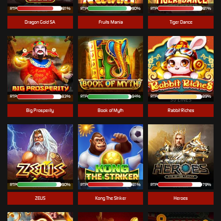
RTP
81%
RTP
90%
RTP
81%
Dragon Gold SA
Fruits Mania
Tiger Dance
RTP
83%
RTP
94%
RTP
89%
Big Prosperity
Book of Myth
Rabbit Riches
RTP
90%
RTP
81%
RTP
79%
ZEUS
Kong The Striker
Heroes