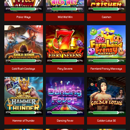
RTP
97%
RTP
96%
RTP
97%
Poker Ways
Wild Wet Win
Caishen
RTP
98%
RTP
97%
RTP
97%
Gold Rush Cowboys
Fiery Sevens
Farmland Frenzy Maxways
RTP
96%
RTP
98%
RTP
96%
Hammer of Thunder
Dancing Fever
Golden Lotus SE