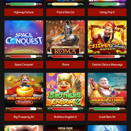
RTP
93%
RTP
87%
RTP
90%
Highway Fortune
Pocket Mon Go
Candy Pop 2
RTP
80%
RTP
83%
RTP
81%
Space Conquest
Roma
Caishen Deluxe Maxways
RTP
79%
RTP
80%
RTP
93%
Big Prosperity SA
Brothers Kingdom 2
Great Stars SA