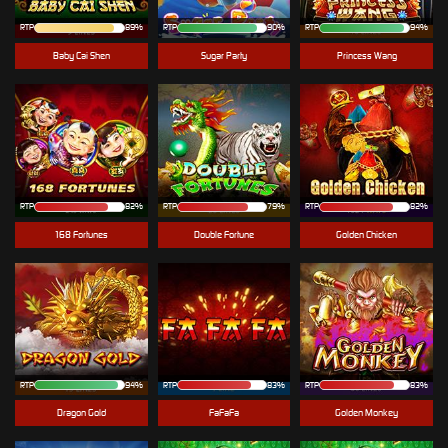
RTP
89%
RTP
90%
RTP
94%
Baby Cai Shen
Sugar Party
Princess Wang
RTP
82%
RTP
79%
RTP
82%
168 Fortunes
Double Fortune
Golden Chicken
RTP
94%
RTP
83%
RTP
83%
Dragon Gold
FaFaFa
Golden Monkey