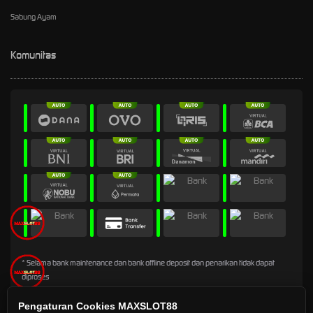
Sabung Ayam
Komunitas
* Selama bank maintenance dan bank offline deposit dan penarikan tidak dapat
diproses
Pengaturan Cookies MAXSLOT88