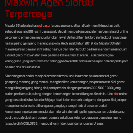
Maxwin Agen Slot88
Terpercaya
Maxslot88 adalah situs
slot gacor
terpercaya yang dikenal baik memiliki reputasi baik
sebagai agen slot88 resmi yang selalu dapat memberikan pengalaman bermain slot online
gacor yang aman dan menguntungkan lewat daftar pilihan link toto slot jackpot terpercaya
hari ini paling gampang menang maxwin. Hadir sejak tahun 2019, kini Maxslot88 telah
memiliki jutaan pemain aktif setiap harinya dan telah terbukti berhasil mendominasi industri
judi slot gacor maxwin dari awal pertama kali memasuki arena. Tersedia beragam
keunggulan yang kami tawarkan sehingga Maxslot88 selalu menempati hati daripada para
pemain dari seluruh dunia.
Situs slot gacor hari ini menjadi destinasi terbaik untuk mencari permainan slot gacor
gampang menang yang mampu menghasilkan kemenangan jackpot maxwin. Slot gacor
mengisi bagian yang hilang dari para pemain, dengan perkalian 200 500 1000 yang
sudah pasti ampuh pulang dengan kemenangan besar di tangan. Selain itu, Link
slot
online
yang tersedia di situs Maxslot88 juga tidak kalah menarik dari game slot gacor. Slot jackpot
merupakan salah satu pilihan gacor yang juga sangat laris di pasaran berkat
kemampuannya dalam menciptakan nilai winrate tertinggi hingga susunan pola rtp yang
begitu mudah dipahami pemain pemula sekalipun. Adanya beragam permainan yang
tersedia di MAXSLOT88, membuat kami tidak luput dari unggulan Utama.