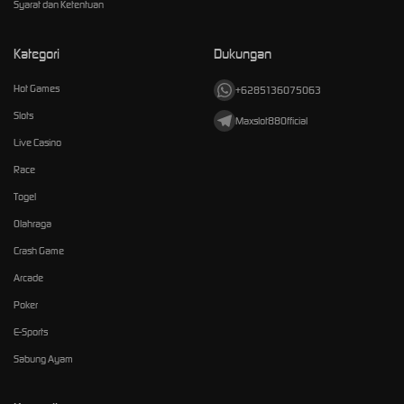
Syarat dan Ketentuan
Kategori
Dukungan
Hot Games
+6285136075063
Slots
Maxslot88Official
Live Casino
Race
Togel
Olahraga
Crash Game
Arcade
Poker
E-Sports
Sabung Ayam