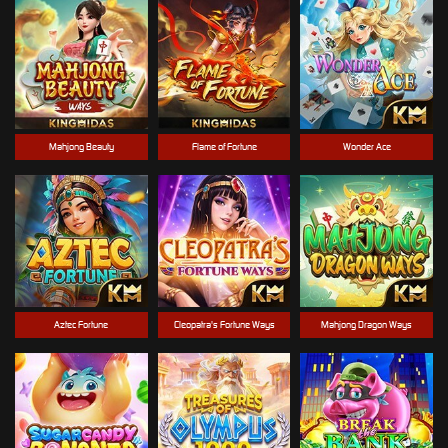
Mahjong Beauty
Flame of Fortune
Wonder Ace
Aztec Fortune
Cleopatra's Fortune Ways
Mahjong Dragon Ways