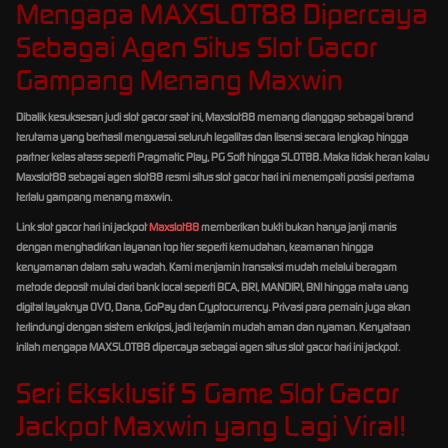
Mengapa MAXSLOT88 Dipercaya
Sebagai Agen Situs Slot Gacor
Gampang Menang Maxwin
Dibalik kesuksesan judi slot gacor saat ini, Maxslot88 memang dianggap sebagai brand
terutama yang berhasil menguasai seluruh legalitas dan lisensi secara lengkap hingga
partner kelas atass seperti Pragmatic Play, PG Soft hingga SLOT88. Maka tidak heran kalau
Maxslot88 sebagai agen slot88 resmi situs slot gacor hari ini menempati posisi pertama
terlalu gampang menang maxwin.
Link slot gacor hari ini jackpot
Maxslot88
memberikan bukti bukan hanya janji manis
dengan menghadirkan layanan top tier seperti kemudahan, keamanan hingga
kenyamanan dalam satu wadah. Kami menjamin transaksi mudah melalui beragam
metode deposit mulai dari bank local seperti BCA, BRI, MANDIRI, BNI hingga mata uang
digital layaknya OVO, Dana, GoPay dan Cryptocurrency. Privasi para pemain juga akan
terlindungi dengan sistem enkripsi, jadi terjamin mudah aman dan nyaman. Kenyataan
inilah mengapa MAXSLOT88 dipercaya sebagai agen situs slot gacor hari ini jackpot.
Seri Eksklusif 5 Game Slot Gacor
Jackpot Maxwin yang Lagi Viral!