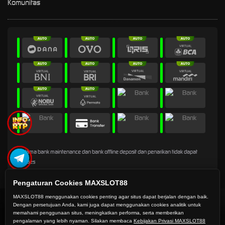
Komunitas
* Selama bank maintenance dan bank offline deposit dan penarikan tidak dapat
diproses
Pengaturan Cookies MAXSLOT88
MAXSLOT88 menggunakan cookies penting agar situs dapat berjalan dengan baik.
Dengan persetujuan Anda, kami juga dapat menggunakan cookies analitik untuk
©2026 MAXSLOT88 menawarkan berbagai macam provider pilihan terbaik dan didukung
memahami penggunaan situs, meningkatkan performa, serta memberikan
oleh Layanan Pelanggan profesional 24/7 yang siap melayani Anda.
pengalaman yang lebih nyaman. Silakan membaca
Kebijakan Privasi MAXSLOT88