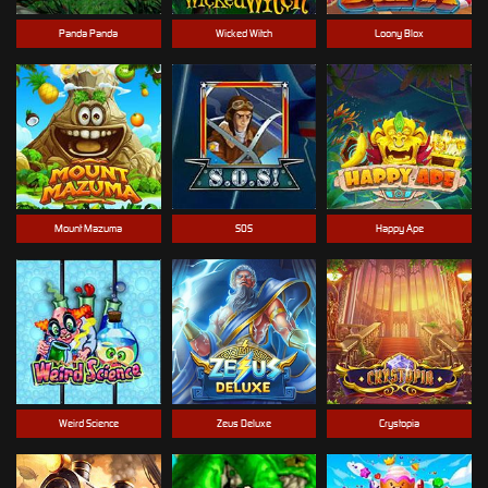
Panda Panda
Wicked Witch
Loony Blox
Mount Mazuma
SOS
Happy Ape
Weird Science
Zeus Deluxe
Crystopia