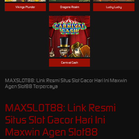
Vikings Plunder
Dragons Realm
Lucky Lucky
Carnival Cash
MAXSLOT88: Link Resmi Situs Slot Gacor Hari Ini Maxwin
Agen Slot88 Terpercaya
MAXSLOT88: Link Resmi
Situs Slot Gacor Hari Ini
Maxwin Agen Slot88