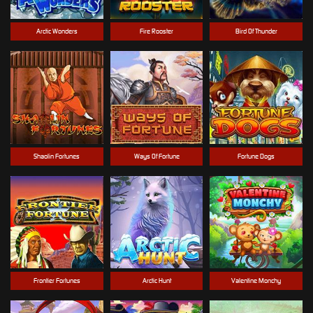
Arctic Wonders
Fire Rooster
Bird Of Thunder
Shaolin Fortunes
Ways Of Fortune
Fortune Dogs
Frontier Fortunes
Arctic Hunt
Valentine Monchy