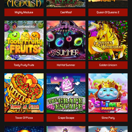
Mighty Medusa
CashReef
Queen Of Queens 2
Tooty Fruity Fruits
Hot Hot Summer
Golden Unicorn
Tower Of Pizza
Grape Escape
Slime Party