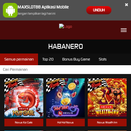
×
MAXSLOT88 Aplikasi Mobile
UNDUH
Jangan tampilkan lagi hari ini
HABANERO
Semua permainan
Top 20
Bonus Buy Game
Slots
Nexus Koi Gate
Hot Hot Nexus
Nexus Wealth Inn