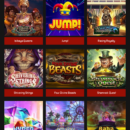
Isibaya Queens
Jump!
Racing Royalty
Shivering Strings
Four Divine Beasts
Shamrock Quest