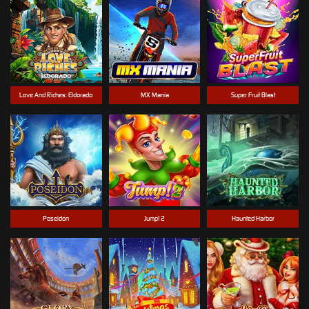
Love And Riches: Eldorado
MX Mania
Super Fruit Blast
Poseidon
Jump! 2
Haunted Harbor