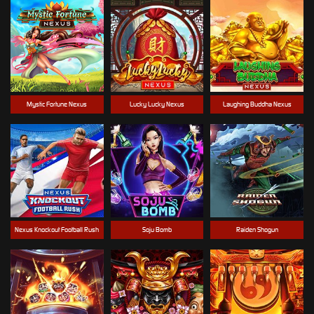
Mystic Fortune Nexus
Lucky Lucky Nexus
Laughing Buddha Nexus
Nexus Knockout Football Rush
Soju Bomb
Raiden Shogun