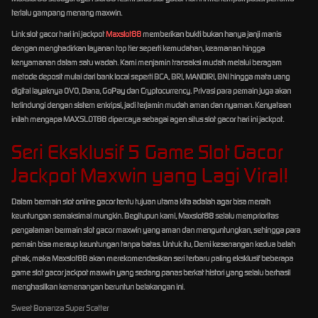
terlalu gampang menang maxwin.
Link slot gacor hari ini jackpot
Maxslot88
memberikan bukti bukan hanya janji manis
dengan menghadirkan layanan top tier seperti kemudahan, keamanan hingga
kenyamanan dalam satu wadah. Kami menjamin transaksi mudah melalui beragam
metode deposit mulai dari bank local seperti BCA, BRI, MANDIRI, BNI hingga mata uang
digital layaknya OVO, Dana, GoPay dan Cryptocurrency. Privasi para pemain juga akan
terlindungi dengan sistem enkripsi, jadi terjamin mudah aman dan nyaman. Kenyataan
inilah mengapa MAXSLOT88 dipercaya sebagai agen situs slot gacor hari ini jackpot.
Seri Eksklusif 5 Game Slot Gacor
Jackpot Maxwin yang Lagi Viral!
Dalam bermain slot online gacor tentu tujuan utama kita adalah agar bisa meraih
keuntungan semaksimal mungkin. Begitupun kami, Maxslot88 selalu memprioritas
pengalaman bermain slot gacor maxwin yang aman dan menguntungkan, sehingga para
pemain bisa meraup keuntungan tanpa batas. Untuk itu, Demi kesenangan kedua belah
pihak, maka Maxslot88 akan merekomendasikan seri terbaru paling eksklusif beberapa
game slot gacor jackpot maxwin yang sedang panas berkat histori yang selalu berhasil
menghasilkan kemenangan beruntun belakangan ini.
Sweet Bonanza Super Scatter