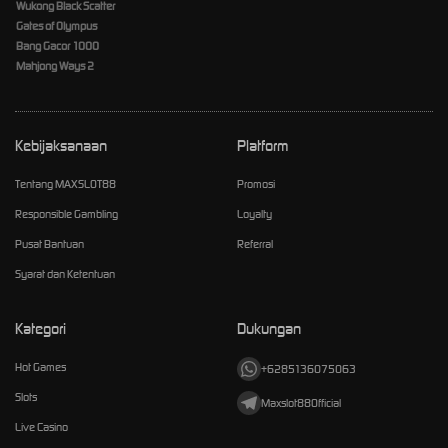
Wukong Black Scatter
Gates of Olympus
Bang Gacor 1000
Mahjong Ways 2
Kebijaksanaan
Platform
Tentang MAXSLOT88
Promosi
Responsible Gambling
Loyalty
Pusat Bantuan
Referral
Syarat dan Ketentuan
Kategori
Dukungan
Hot Games
+6285136075063
Slots
Maxslot88Official
Live Casino