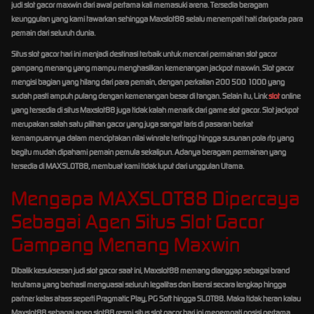
judi slot gacor maxwin dari awal pertama kali memasuki arena. Tersedia beragam
keunggulan yang kami tawarkan sehingga Maxslot88 selalu menempati hati daripada para
pemain dari seluruh dunia.
Situs slot gacor hari ini menjadi destinasi terbaik untuk mencari permainan slot gacor
gampang menang yang mampu menghasilkan kemenangan jackpot maxwin. Slot gacor
mengisi bagian yang hilang dari para pemain, dengan perkalian 200 500 1000 yang
sudah pasti ampuh pulang dengan kemenangan besar di tangan. Selain itu, Link
slot
online
yang tersedia di situs Maxslot88 juga tidak kalah menarik dari game slot gacor. Slot jackpot
merupakan salah satu pilihan gacor yang juga sangat laris di pasaran berkat
kemampuannya dalam menciptakan nilai winrate tertinggi hingga susunan pola rtp yang
begitu mudah dipahami pemain pemula sekalipun. Adanya beragam permainan yang
tersedia di MAXSLOT88, membuat kami tidak luput dari unggulan Utama.
Mengapa MAXSLOT88 Dipercaya
Sebagai Agen Situs Slot Gacor
Gampang Menang Maxwin
Dibalik kesuksesan judi slot gacor saat ini, Maxslot88 memang dianggap sebagai brand
terutama yang berhasil menguasai seluruh legalitas dan lisensi secara lengkap hingga
partner kelas atass seperti Pragmatic Play, PG Soft hingga SLOT88. Maka tidak heran kalau
Maxslot88 sebagai agen slot88 resmi situs slot gacor hari ini menempati posisi pertama