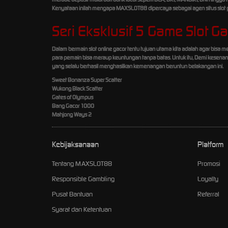
Kenyataan inilah mengapa MAXSLOT88 dipercaya sebagai agen situs slot gac
Seri Eksklusif 5 Game Slot G
Dalam bermain slot online gacor tentu tujuan utama kita adalah agar bi
para pemain bisa meraup keuntungan tanpa batas. Untuk itu, Demi kesenan
yang selalu berhasil menghasilkan kemenangan beruntun belakangan ini.
Sweet Bonanza Super Scatter
Wukong Black Scatter
Gates of Olympus
Bang Gacor 1000
Mahjong Ways 2
Kebijaksanaan
Platform
Tentang MAXSLOT88
Promosi
Responsible Gambling
Loyalty
Pusat Bantuan
Referral
Syarat dan Ketentuan