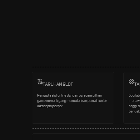
TARUHAN SLOT
TA
Penyedia slot online dengan beragam pilihan
Sportsb
game menarik yang memudahkan pemain untuk
menawar
mencapai jackpot
tinggi,
banyak 