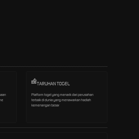
TARUHAN TOGEL
haan
Platform togel yang menarik dari perusahan
ame
terbaik di dunia yang menawarkan hadiah
kemenangan besar