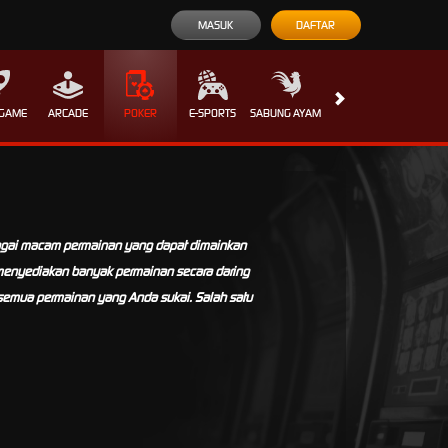
MASUK
DAFTAR
 GAME
ARCADE
POKER
E-SPORTS
SABUNG AYAM
PROMOSI
agai macam permainan yang dapat dimainkan
menyediakan banyak permainan secara daring
semua permainan yang Anda sukai. Salah satu