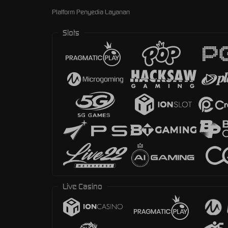
Platform Penyedia Layanan
Slots
Live Casino