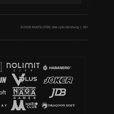
©2026 MAXSLOT88. Hak cipta dilindungi | 18+