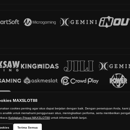
ookies MAXSLOT88
an cookies penting agar situs dapat berjalan dengan baik. Dengan persetujuan Anda, kami 
Sports
Sabung Ayam
 analitik untuk memahami penggunaan situs, meningkatkan performa, serta memberikan penga
embaca
Kebijakan Privasi MAXSLOT88
untuk informasi lebih lanjut.
Cookies
Terima Semua