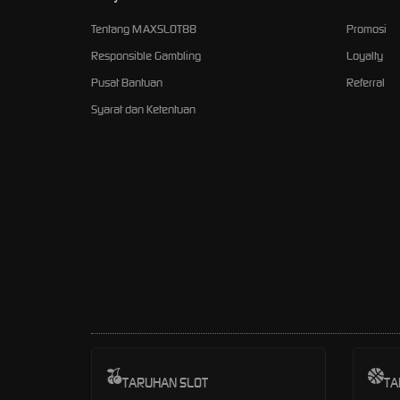
Tentang MAXSLOT88
Promosi
Responsible Gambling
Loyalty
Pusat Bantuan
Referral
Syarat dan Ketentuan
TARUHAN SLOT
TA