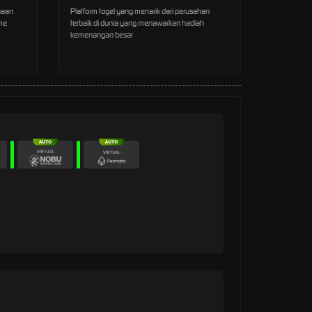
haan
Platform togel yang menarik dari perusahan
ame
terbaik di dunia yang menawarkan hadiah
kemenangan besar