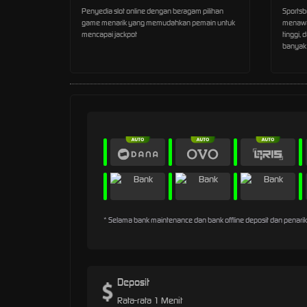
Penyedia slot online dengan beragam pilihan
Sportsb
game menarik yang memudahkan pemain untuk
menawar
mencapai jackpot
tinggi,
banyak 
* Selama bank maintenance dan bank offline deposit dan penarik
Deposit
Rata-rata 1 Menit