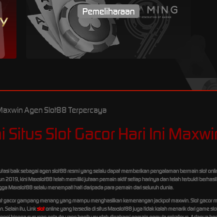
 Maxwin Agen Slot88 Terpercaya
Situs Slot Gacor Hari Ini Maxw
putasi baik sebagai agen slot88 resmi yang selalu dapat memberikan pengalaman bermain slot onlin
2019, kini Maxslot88 telah memiliki jutaan pemain aktif setiap harinya dan telah terbukti berhasil
a Maxslot88 selalu menempati hati daripada para pemain dari seluruh dunia.
inan slot gacor gampang menang yang mampu menghasilkan kemenangan jackpot maxwin. Slot gacor m
Selain itu, Link
slot
online yang tersedia di situs Maxslot88 juga tidak kalah menarik dari game slo