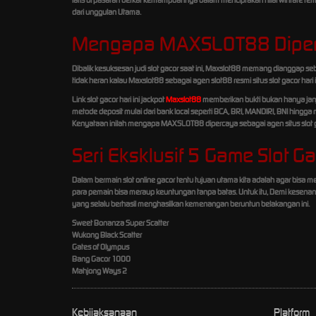
laris di pasaran berkat kemampuannya dalam menciptakan nilai winrate t
dari unggulan Utama.
Mengapa MAXSLOT88 Diperc
Dibalik kesuksesan judi slot gacor saat ini, Maxslot88 memang dianggap seb
tidak heran kalau Maxslot88 sebagai agen slot88 resmi situs slot gacor ha
Link slot gacor hari ini jackpot
Maxslot88
memberikan bukti bukan hanya jan
metode deposit mulai dari bank local seperti BCA, BRI, MANDIRI, BNI hingg
Kenyataan inilah mengapa MAXSLOT88 dipercaya sebagai agen situs slot gac
Seri Eksklusif 5 Game Slot G
Dalam bermain slot online gacor tentu tujuan utama kita adalah agar bi
para pemain bisa meraup keuntungan tanpa batas. Untuk itu, Demi kesenan
yang selalu berhasil menghasilkan kemenangan beruntun belakangan ini.
Sweet Bonanza Super Scatter
Wukong Black Scatter
Gates of Olympus
Bang Gacor 1000
Mahjong Ways 2
Kebijaksanaan
Platform