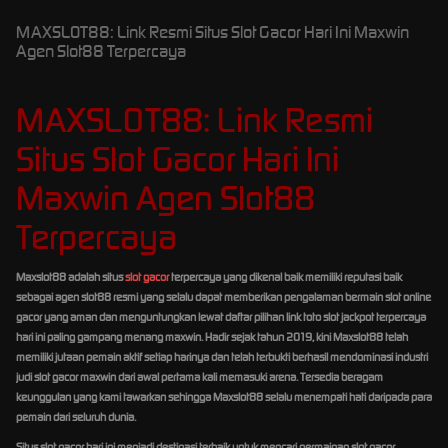
MAXSLOT88: Link Resmi Situs Slot Gacor Hari Ini Maxwin
Agen Slot88 Terpercaya
MAXSLOT88: Link Resmi
Situs Slot Gacor Hari Ini
Maxwin Agen Slot88
Terpercaya
Maxslot88 adalah situs
slot gacor
terpercaya yang dikenal baik memiliki reputasi baik
sebagai agen slot88 resmi yang selalu dapat memberikan pengalaman bermain slot online
gacor yang aman dan menguntungkan lewat daftar pilihan link toto slot jackpot terpercaya
hari ini paling gampang menang maxwin. Hadir sejak tahun 2019, kini Maxslot88 telah
memiliki jutaan pemain aktif setiap harinya dan telah terbukti berhasil mendominasi industri
judi slot gacor maxwin dari awal pertama kali memasuki arena. Tersedia beragam
keunggulan yang kami tawarkan sehingga Maxslot88 selalu menempati hati daripada para
pemain dari seluruh dunia.
Situs slot gacor hari ini menjadi destinasi terbaik untuk mencari permainan slot gacor