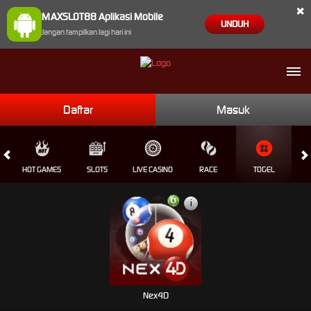
×
MAXSLOT88 Aplikasi Mobile
UNDUH
Jangan tampilkan lagi hari ini
Daftar
Masuk
HOT GAMES
SLOTS
LIVE CASINO
RACE
TOGEL
OL
i
Nex4D