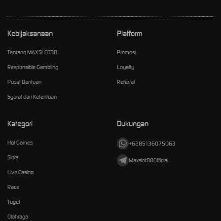
Kebijaksanaan
Platform
Tentang MAXSLOT88
Promosi
Responsible Gambling
Loyalty
Pusat Bantuan
Referral
Syarat dan Ketentuan
Kategori
Dukungan
Hot Games
+6285136075063
Slots
Maxslot88Official
Live Casino
Race
Togel
Olahraga