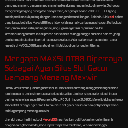
gampang menang yang mampu menghasilkan kemenangan jackpot maxwin. Slot gacor
mengisi bagian yang hilang dari para pemain, dengan perkalian 200 500 1000 yang
sudah pasti ampuh pulang dengan kemenangan besar di tangan. Selain itu, Link
slot
online
yang tersedia di situs Maxslot88 juga tidak kalah menarik dari game slot gacor. Slot jackpot
merupakan salah satu pilihan gacor yang juga sangat laris di pasaran berkat
kemampuannya dalam menciptakan nilai winrate tertinggi hingga susunan pola rtp yang
begitu mudah dipahami pemain pemula sekalipun. Adanya beragam permainan yang
tersedia di MAXSLOT88, membuat kami tidak luput dari unggulan Utama.
Mengapa MAXSLOT88 Dipercaya
Sebagai Agen Situs Slot Gacor
Gampang Menang Maxwin
Dibalik kesuksesan judi slot gacor saat ini, Maxslot88 memang dianggap sebagai brand
terutama yang berhasil menguasai seluruh legalitas dan lisensi secara lengkap hingga
partner kelas atass seperti Pragmatic Play, PG Soft hingga SLOT88. Maka tidak heran kalau
Maxslot88 sebagai agen slot88 resmi situs slot gacor hari ini menempati posisi pertama
terlalu gampang menang maxwin.
Link slot gacor hari ini jackpot
Maxslot88
memberikan bukti bukan hanya janji manis
dengan menghadirkan layanan top tier seperti kemudahan, keamanan hingga