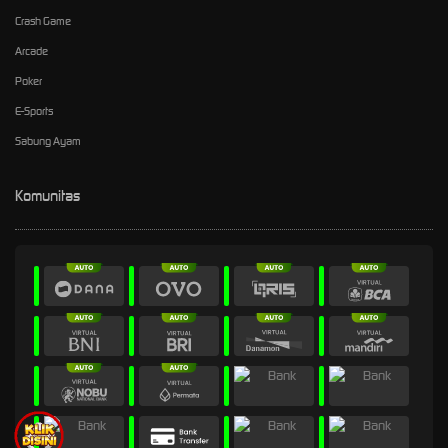
Crash Game
Arcade
Poker
E-Sports
Sabung Ayam
Komunitas