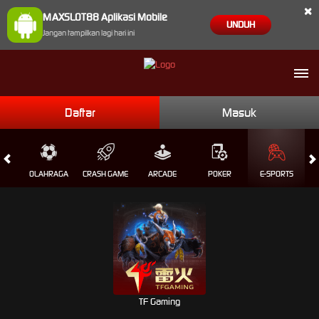
×
MAXSLOT88 Aplikasi Mobile
UNDUH
Jangan tampilkan lagi hari ini
Daftar
Masuk
L
OLAHRAGA
CRASH GAME
ARCADE
POKER
E-SPORTS
SA
TF Gaming