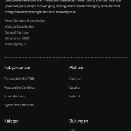
pihak, maka Maxslot88 akan merekomendasikan seri terbaru paling eksklusif beberapa
game slot gacor jackpot maxwin yang sedang panas berkat histori yang selalu berhasil
menghasilkan kemenangan beruntun belakangan ini.
Sweet Bonanza Super Scatter
Wukong Black Scatter
Gates of Olympus
Bang Gacor 1000
Mahjong Ways 2
Kebijaksanaan
Platform
Tentang MAXSLOT88
Promosi
Responsible Gambling
Loyalty
Pusat Bantuan
Referral
Syarat dan Ketentuan
Kategori
Dukungan