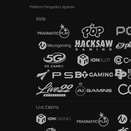
Platform Penyedia Layanan
Slots
Live Casino