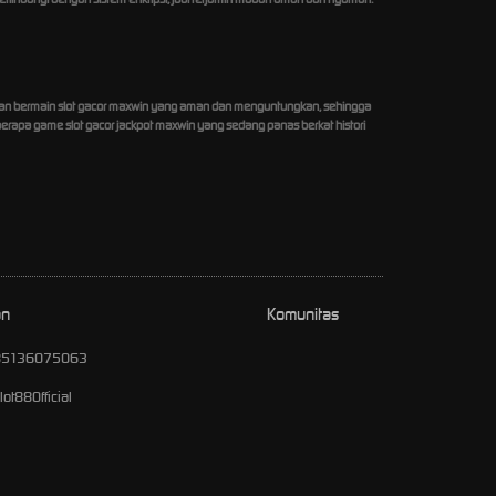
laman bermain slot gacor maxwin yang aman dan menguntungkan, sehingga
erapa game slot gacor jackpot maxwin yang sedang panas berkat histori
an
Komunitas
85136075063
ot88Official