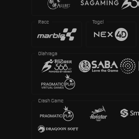
Race
Togel
Olahraga
Crash Game