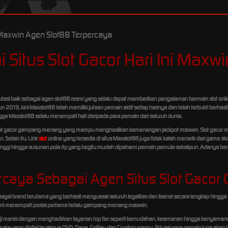
 Maxwin Agen Slot88 Terpercaya
Situs Slot Gacor Hari Ini Maxw
putasi baik sebagai agen slot88 resmi yang selalu dapat memberikan pengalaman bermain slot onlin
2019, kini Maxslot88 telah memiliki jutaan pemain aktif setiap harinya dan telah terbukti berhasil
a Maxslot88 selalu menempati hati daripada para pemain dari seluruh dunia.
inan slot gacor gampang menang yang mampu menghasilkan kemenangan jackpot maxwin. Slot gacor m
Selain itu, Link
slot
online yang tersedia di situs Maxslot88 juga tidak kalah menarik dari game slo
ertinggi hingga susunan pola rtp yang begitu mudah dipahami pemain pemula sekalipun. Adanya 
aya Sebagai Agen Situs Slot Gaco
agai brand terutama yang berhasil menguasai seluruh legalitas dan lisensi secara lengkap hingga
ri ini menempati posisi pertama terlalu gampang menang maxwin.
ji manis dengan menghadirkan layanan top tier seperti kemudahan, keamanan hingga kenyaman
a mata uang digital layaknya OVO, Dana, GoPay dan Cryptocurrency. Privasi para pemain juga akan 