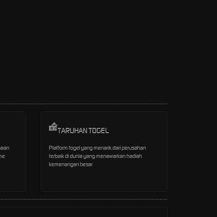
TARUHAN TOGEL
haan
Platform togel yang menarik dari perusahan
ame
terbaik di dunia yang menawarkan hadiah
kemenangan besar