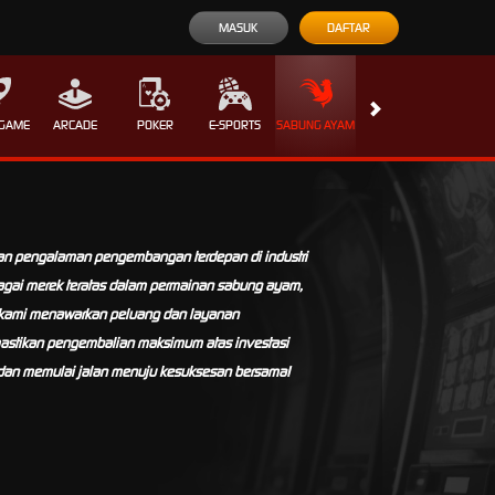
MASUK
DAFTAR
 GAME
ARCADE
POKER
E-SPORTS
SABUNG AYAM
PROMOSI
n pengalaman pengembangan terdepan di industri
bagai merek teratas dalam permainan sabung ayam,
, kami menawarkan peluang dan layanan
astikan pengembalian maksimum atas investasi
dan memulai jalan menuju kesuksesan bersama!