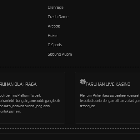
Olahraga
Crash Game
Arcade
Poker
E-Sports
Sabung Ayam
RUHAN OLAHRAGA
TARUHAN LIVE KASINO
ook Gaming Platform Terbaik
Platform Pilihan bagi perusahaan-perusa
kan lebih banyak game, odds yang lebih
terbaik di dunia, dengan pilihan variasi g
 dan menyediakan pilihan yang lebih
terbanyak
untuk pemain.