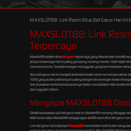
MAXSLOT88: Link Resmi Situs Slot Gacor Hari Ini
MAXSLOT88: Link Resmi 
Terpercaya
Maxslot88 adalah situs
slot gacor
terpercaya yang dikenal baik memiliki re
jackpot terpercaya hari ini paling gampang menang maxwin. Hadir sejak tahun 
memasuki arena. Tersedia beragam keunggulan yang kami tawarkan sehingg
Situs slot gacor hari ini menjadi destinasi terbaik untuk mencari perma
1000 yang sudah pasti ampuh pulang dengan kemenangan besar di tangan. 
laris di pasaran berkat kemampuannya dalam menciptakan nilai winrate t
dari unggulan Utama.
Mengapa MAXSLOT88 Diperc
Dibalik kesuksesan judi slot gacor saat ini, Maxslot88 memang dianggap seb
tidak heran kalau Maxslot88 sebagai agen slot88 resmi situs slot gacor ha
Link slot gacor hari ini jackpot
Maxslot88
memberikan bukti bukan hanya jan
metode deposit mulai dari bank local seperti BCA, BRI, MANDIRI, BNI hingg