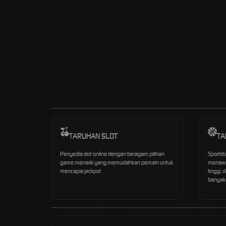
TARUHAN SLOT
TA
Penyedia slot online dengan beragam pilihan
Sportsb
game menarik yang memudahkan pemain untuk
menawar
mencapai jackpot
tinggi,
banyak 