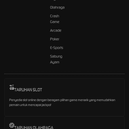
Olahraga
Crash
Game
Arcade
Poker
E-Sports
Sabung
Ayam
TARUHAN SLOT
Penyedia slot online dengan beragam pilihan game menarik yang memudahkan
pemain untuk mencapai jackpot
TARUHAN OLAHRAGA