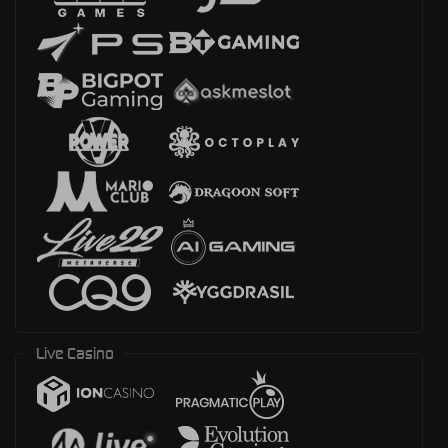
Live Casino