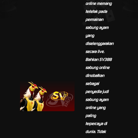
online memang
terletak pada
permainan
sabung ayam
yang
diselenggarakan
secara live.
Bahkan SV388
sabung online
dinobatkan
sebagai
penyedia judi
sabung ayam
online yang
paling
terpercaya di
dunia. Tidak