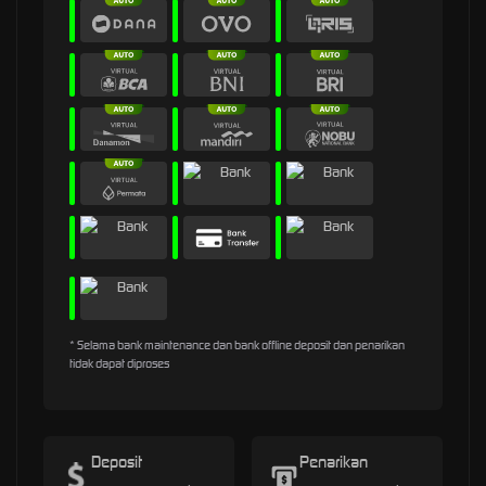
* Selama bank maintenance dan bank offline deposit dan penarikan
tidak dapat diproses
Deposit
Penarikan