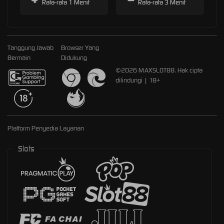
Rata-rata 1 Menit
Rata-rata 3 Menit
Tanggung Jawab
Browser Yang
Bermain
Didukung
©2026 MAXSLOT88. Hak cipta
dilindungi | 18+
Platform Penyedia Layanan
Slots