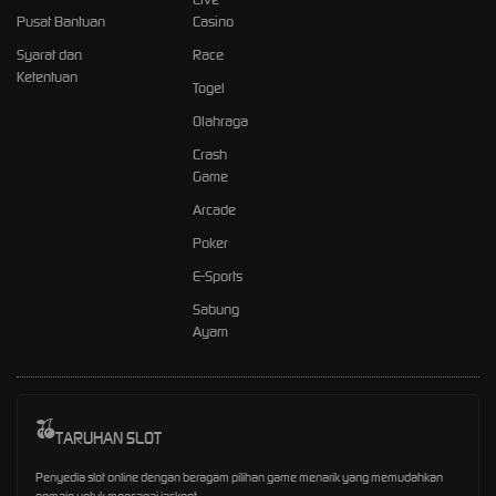
Pusat Bantuan
Casino
Syarat dan
Race
Ketentuan
Togel
Olahraga
Crash
Game
Arcade
Poker
E-Sports
Sabung
Ayam
TARUHAN SLOT
Penyedia slot online dengan beragam pilihan game menarik yang memudahkan
pemain untuk mencapai jackpot