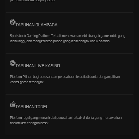
TARUHAN OLAHRAGA
Sportsbook Gaming Platform Terbaik menawarkan lebih banyak game, odds yang
lebih tinggi, dan menyediakan pilihan yang lebih banyak untuk pemain.
TARUHAN LIVE KASINO
Platform Pilihan bagi perusahaan-perusahaan terbaik di dunia, dengan pilihan
variasi game terbanyak
TARUHAN TOGEL
Platform togel yang menarik dari perusahan terbaik di dunia yang menawarkan
hadiah kemenangan besar