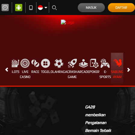
MASUK
DAFTAR
HOT
SLOTS
LIVE
RACE
TOGEL
OLAHRAGA
CRASH
ARCADE
POKER
E-
SABUNG
PROMOS
GAMES
CASINO
GAME
SPORTS
AYAM
GA28
memberikan
Pengalaman
Bermain Terbaik