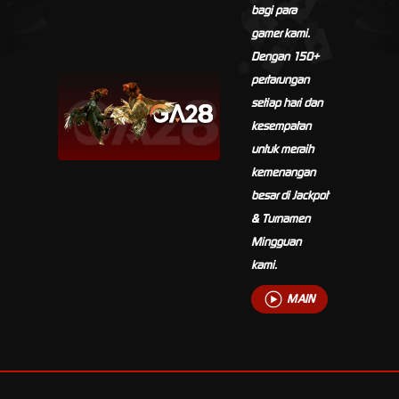
bagi para
gamer kami.
Dengan 150+
pertarungan
setiap hari dan
kesempatan
untuk meraih
kemenangan
besar di Jackpot
& Turnamen
Mingguan
kami.
MAIN