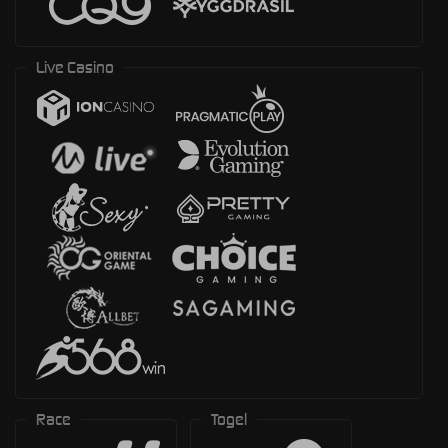
Live Casino
Race
Togel