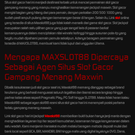
Situs slot gacor hari ini menjadi destinasi terbaik untuk mencari permainan slot gacor
gampang menang yang mampu menghasilkan kemenangan jackpot maxwin. Slot gacor
mengisi bagian yang hilang dari para pemain, dengan perkalian 200 500 1000 yang
sudah pasti ampuh pulang dengan kemenangan besar di tangan. Selain itu, Link
slot
online
yang tersedia di situs Maxslot88 juga tidak kalah menarik dari game slot gacor. Slot jackpot
merupakan salah satu pilihan gacor yang juga sangat laris di pasaran berkat
kemampuannya dalam menciptakan nilai winrate tertinggi hingga susunan pola rtp yang
begitu mudah dipahami pemain pemula sekalipun. Adanya beragam permainan yang
tersedia di MAXSLOT88, membuat kami tidak luput dari unggulan Utama.
Mengapa MAXSLOT88 Dipercaya
Sebagai Agen Situs Slot Gacor
Gampang Menang Maxwin
Dibalik kesuksesan judi slot gacor saat ini, Maxslot88 memang dianggap sebagai brand
terutama yang berhasil menguasai seluruh legalitas dan lisensi secara lengkap hingga
partner kelas atass seperti Pragmatic Play, PG Soft hingga SLOT88. Maka tidak heran kalau
Maxslot88 sebagai agen slot88 resmi situs slot gacor hari ini menempati posisi pertama
terlalu gampang menang maxwin.
Link slot gacor hari ini jackpot
Maxslot88
memberikan bukti bukan hanya janji manis dengan
menghadirkan layanan top tier seperti kemudahan, keamanan hingga kenyamanan dalam
satu wadah. Kami menjamin transaksi mudah melalui beragam metode deposit mulai dari
bank local seperti BCA, BRI, MANDIRI, BNI hingga mata uang digital layaknya OVO, Dana,