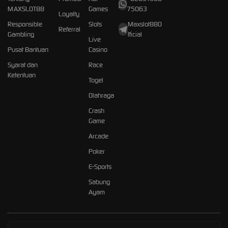
MAXSLOT88
Games
75063
Loyalty
Responsible
Slots
Maxslot88O
Referral
Gambling
fficial
Live
Pusat Bantuan
Casino
Syarat dan
Race
Ketentuan
Togel
Olahraga
Crash
Game
Arcade
Poker
E-Sports
Sabung
Ayam