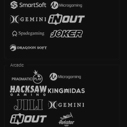
Arcade