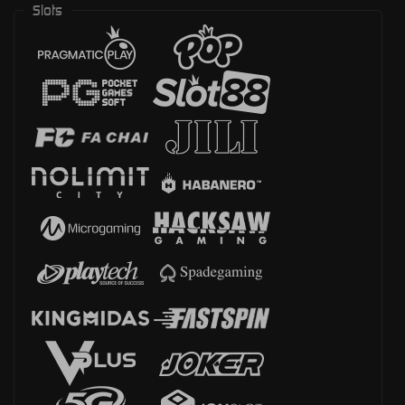
Slots