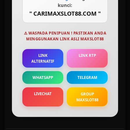
Sebagai Agen Situs Slot Gacor
kunci:
Gampang Menang Maxwin
" CARIMAXSLOT88.COM "
Dibalik kesuksesan judi slot gacor saat ini, Maxslot88 memang dianggap sebagai brand
terutama yang berhasil menguasai seluruh legalitas dan lisensi secara lengkap hingga
⚠️ WASPADA PENIPUAN ! PASTIKAN ANDA
partner kelas atass seperti Pragmatic Play, PG Soft hingga SLOT88. Maka tidak heran kalau
MENGGUNAKAN LINK ASLI MAXSLOT88
Maxslot88 sebagai agen slot88 resmi situs slot gacor hari ini menempati posisi pertama
terlalu gampang menang maxwin.
LINK
LINK RTP
Link slot gacor hari ini jackpot
Maxslot88
memberikan bukti bukan hanya janji manis
ALTERNATIF
dengan menghadirkan layanan top tier seperti kemudahan, keamanan hingga
kenyamanan dalam satu wadah. Kami menjamin transaksi mudah melalui beragam
metode deposit mulai dari bank local seperti BCA, BRI, MANDIRI, BNI hingga mata uang
WHATSAPP
TELEGRAM
digital layaknya OVO, Dana, GoPay dan Cryptocurrency. Privasi para pemain juga akan
terlindungi dengan sistem enkripsi, jadi terjamin mudah aman dan nyaman. Kenyataan
inilah mengapa MAXSLOT88 dipercaya sebagai agen situs slot gacor hari ini jackpot.
LIVECHAT
GROUP
MAXSLOT88
Seri Eksklusif 5 Game Slot Gacor
Jackpot Maxwin yang Lagi Viral!
Dalam bermain slot online gacor tentu tujuan utama kita adalah agar bisa meraih