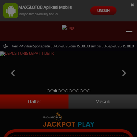
×
MAXSLOT88 Aplikasi Mobile
UNDUH
Jangan tampilkan lagi hari ini
Terjadwal: PP Virtual Sports pada 30-Jun-2026 dari 15.00.00 sampai 30-Sep-2026 15.00.00. Sel
Daftar
Masuk
JACKPOT
PLAY