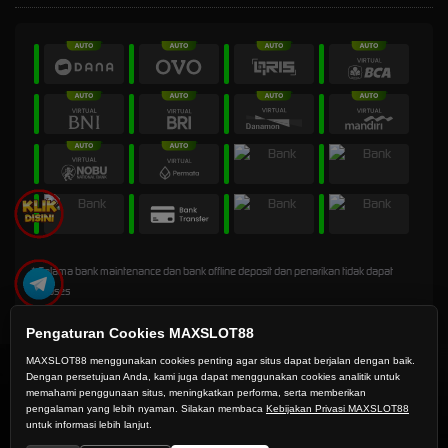
* Selama bank maintenance dan bank offline deposit dan penarikan tidak dapat
diproses
Pengaturan Cookies MAXSLOT88
MAXSLOT88 menggunakan cookies penting agar situs dapat berjalan dengan baik.
Dengan persetujuan Anda, kami juga dapat menggunakan cookies analitik untuk
©2026 MAXSLOT88 menawarkan berbagai macam provider pilihan terbaik dan didukung
memahami penggunaan situs, meningkatkan performa, serta memberikan
oleh Layanan Pelanggan profesional 24/7 yang siap melayani Anda.
pengalaman yang lebih nyaman. Silakan membaca
Kebijakan Privasi MAXSLOT88
untuk informasi lebih lanjut.