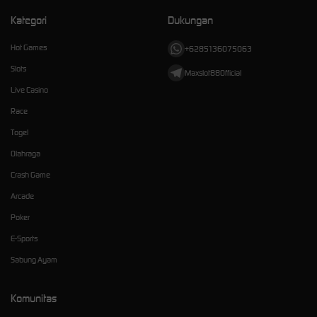
Kategori
Dukungan
Hot Games
+6285136075063
Slots
Maxslot88Official
Live Casino
Race
Togel
Olahraga
Crash Game
Arcade
Poker
E-Sports
Sabung Ayam
Komunitas