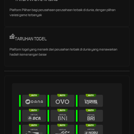
Platform Pilihan bagi perusahaan-perusahaan terbaik di dunia, dengan pilihan
variasi game terbanyak
TARUHAN TOGEL
Platform togel yang menarik dari perusahan terbaik di dunia yang menawarkan
hadiah kemenangan besar