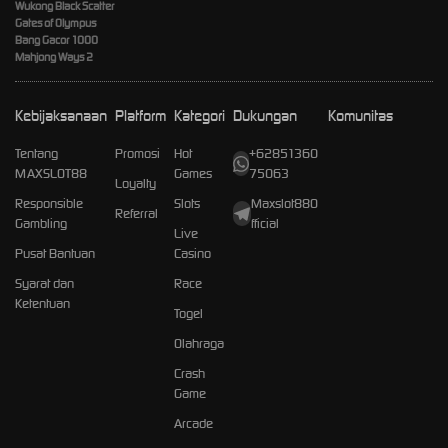
Wukong Black Scatter
Gates of Olympus
Bang Gacor 1000
Mahjong Ways 2
Kebijaksanaan
Platform
Kategori
Dukungan
Komunitas
Tentang
Promosi
Hot
+62851360
MAXSLOT88
Games
75063
Loyalty
Responsible
Slots
Maxslot88O
Referral
Gambling
fficial
Live
Pusat Bantuan
Casino
Syarat dan
Race
Ketentuan
Togel
Olahraga
Crash
Game
Arcade