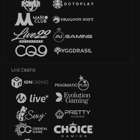
Live Casino