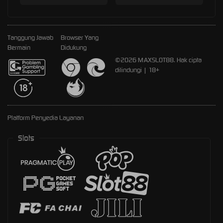
Tanggung Jawab
Browser Yang
Bermain
Didukung
©2026 MAXSLOT88. Hak cipta
dilindungi | 18+
Platform Penyedia Layanan
Slots