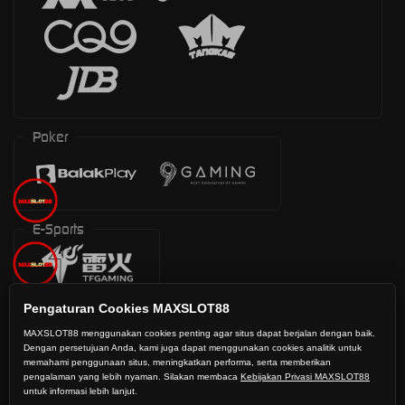
Poker
E-Sports
Pengaturan Cookies MAXSLOT88
Sabung Ayam
MAXSLOT88 menggunakan cookies penting agar situs dapat berjalan dengan baik.
Dengan persetujuan Anda, kami juga dapat menggunakan cookies analitik untuk
memahami penggunaan situs, meningkatkan performa, serta memberikan
pengalaman yang lebih nyaman. Silakan membaca
Kebijakan Privasi MAXSLOT88
untuk informasi lebih lanjut.