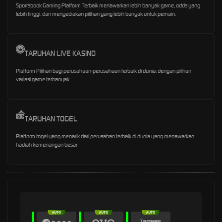
Sportsbook Gaming Platform Terbaik menawarkan lebih banyak game, odds yang
lebih tinggi, dan menyediakan pilihan yang lebih banyak untuk pemain.
TARUHAN LIVE KASINO
Platform Pilihan bagi perusahaan-perusahaan terbaik di dunia, dengan pilihan
variasi game terbanyak
TARUHAN TOGEL
Platform togel yang menarik dari perusahan terbaik di dunia yang menawarkan
hadiah kemenangan besar