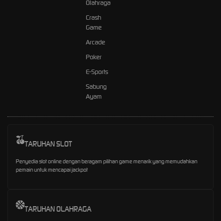
Olahraga
Crash
Game
Arcade
Poker
E-Sports
Sabung
Ayam
TARUHAN SLOT
Penyedia slot online dengan beragam pilihan game menarik yang memudahkan
pemain untuk mencapai jackpot
TARUHAN OLAHRAGA