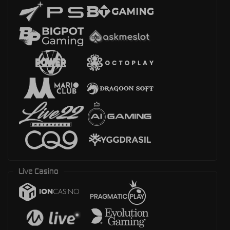
Live Casino