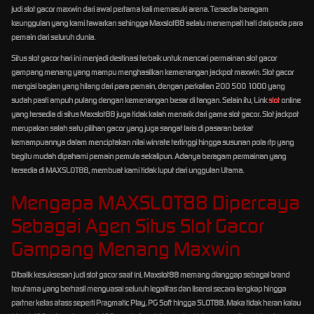
judi slot gacor maxwin dari awal pertama kali memasuki arena. Tersedia beragam
keunggulan yang kami tawarkan sehingga Maxslot88 selalu menempati hati daripada para
pemain dari seluruh dunia.
Situs slot gacor hari ini menjadi destinasi terbaik untuk mencari permainan slot gacor
gampang menang yang mampu menghasilkan kemenangan jackpot maxwin. Slot gacor
mengisi bagian yang hilang dari para pemain, dengan perkalian 200 500 1000 yang
sudah pasti ampuh pulang dengan kemenangan besar di tangan. Selain itu, Link
slot
online
yang tersedia di situs Maxslot88 juga tidak kalah menarik dari game slot gacor. Slot jackpot
merupakan salah satu pilihan gacor yang juga sangat laris di pasaran berkat
kemampuannya dalam menciptakan nilai winrate tertinggi hingga susunan pola rtp yang
begitu mudah dipahami pemain pemula sekalipun. Adanya beragam permainan yang
tersedia di MAXSLOT88, membuat kami tidak luput dari unggulan Utama.
Mengapa MAXSLOT88 Dipercaya
Sebagai Agen Situs Slot Gacor
Gampang Menang Maxwin
Dibalik kesuksesan judi slot gacor saat ini, Maxslot88 memang dianggap sebagai brand
terutama yang berhasil menguasai seluruh legalitas dan lisensi secara lengkap hingga
partner kelas atass seperti Pragmatic Play, PG Soft hingga SLOT88. Maka tidak heran kalau