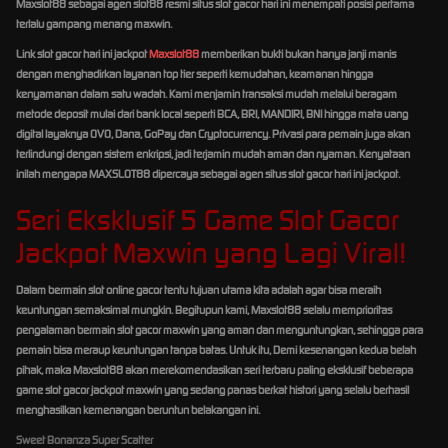
Maxslot88 sebagai agen slot88 resmi situs slot gacor hari ini menempati posisi pertama
terlalu gampang menang maxwin.
Link slot gacor hari ini jackpot
Maxslot88
memberikan bukti bukan hanya janji manis
dengan menghadirkan layanan top tier seperti kemudahan, keamanan hingga
kenyamanan dalam satu wadah. Kami menjamin transaksi mudah melalui beragam
metode deposit mulai dari bank local seperti BCA, BRI, MANDIRI, BNI hingga mata uang
digital layaknya OVO, Dana, GoPay dan Cryptocurrency. Privasi para pemain juga akan
terlindungi dengan sistem enkripsi, jadi terjamin mudah aman dan nyaman. Kenyataan
inilah mengapa MAXSLOT88 dipercaya sebagai agen situs slot gacor hari ini jackpot.
Seri Eksklusif 5 Game Slot Gacor
Jackpot Maxwin yang Lagi Viral!
Dalam bermain slot online gacor tentu tujuan utama kita adalah agar bisa meraih
keuntungan semaksimal mungkin. Begitupun kami, Maxslot88 selalu memprioritas
pengalaman bermain slot gacor maxwin yang aman dan menguntungkan, sehingga para
pemain bisa meraup keuntungan tanpa batas. Untuk itu, Demi kesenangan kedua belah
pihak, maka Maxslot88 akan merekomendasikan seri terbaru paling eksklusif beberapa
game slot gacor jackpot maxwin yang sedang panas berkat histori yang selalu berhasil
menghasilkan kemenangan beruntun belakangan ini.
Sweet Bonanza Super Scatter