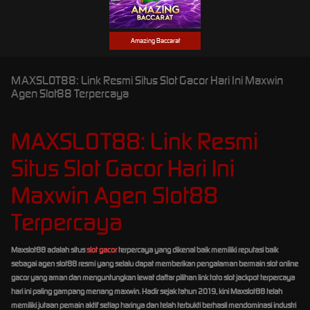
Amazing Baccarat
MAXSLOT88: Link Resmi Situs Slot Gacor Hari Ini Maxwin
Agen Slot88 Terpercaya
MAXSLOT88: Link Resmi
Situs Slot Gacor Hari Ini
Maxwin Agen Slot88
Terpercaya
Maxslot88 adalah situs
slot gacor
terpercaya yang dikenal baik memiliki reputasi baik
sebagai agen slot88 resmi yang selalu dapat memberikan pengalaman bermain slot online
gacor yang aman dan menguntungkan lewat daftar pilihan link toto slot jackpot terpercaya
hari ini paling gampang menang maxwin. Hadir sejak tahun 2019, kini Maxslot88 telah
memiliki jutaan pemain aktif setiap harinya dan telah terbukti berhasil mendominasi industri