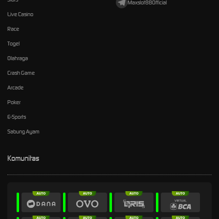
Maxslot88Official
Live Casino
Race
Togel
Olahraga
Crash Game
Arcade
Poker
E-Sports
Sabung Ayam
Komunitas