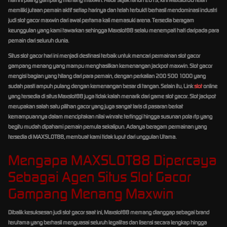
hari ini paling gampang menang maxwin. Hadir sejak tahun 2019, kini Maxslot88 telah
memiliki jutaan pemain aktif setiap harinya dan telah terbukti berhasil mendominasi industri
judi slot gacor maxwin dari awal pertama kali memasuki arena. Tersedia beragam
keunggulan yang kami tawarkan sehingga Maxslot88 selalu menempati hati daripada para
pemain dari seluruh dunia.
Situs slot gacor hari ini menjadi destinasi terbaik untuk mencari permainan slot gacor
gampang menang yang mampu menghasilkan kemenangan jackpot maxwin. Slot gacor
mengisi bagian yang hilang dari para pemain, dengan perkalian 200 500 1000 yang
sudah pasti ampuh pulang dengan kemenangan besar di tangan. Selain itu, Link
slot
online
yang tersedia di situs Maxslot88 juga tidak kalah menarik dari game slot gacor. Slot jackpot
merupakan salah satu pilihan gacor yang juga sangat laris di pasaran berkat
kemampuannya dalam menciptakan nilai winrate tertinggi hingga susunan pola rtp yang
begitu mudah dipahami pemain pemula sekalipun. Adanya beragam permainan yang
tersedia di MAXSLOT88, membuat kami tidak luput dari unggulan Utama.
Mengapa MAXSLOT88 Dipercaya
Sebagai Agen Situs Slot Gacor
Gampang Menang Maxwin
Dibalik kesuksesan judi slot gacor saat ini, Maxslot88 memang dianggap sebagai brand
terutama yang berhasil menguasai seluruh legalitas dan lisensi secara lengkap hingga