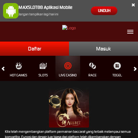
×
MAXSLOT88 Aplikasi Mobile
UNDUH
Jangan tampilkan lagi hari ini
Daftar
Masuk
HOT GAMES
SLOTS
LIVE CASINO
RACE
TOGEL
OL
Kita telah mengembangkan platform permainan baccarat yang terbaik melampaui semua
kompetitor. Fungsi dan desain luar biasa dari platform telah dikembangkan dengan