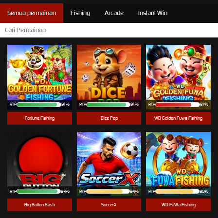
Semua permainan
Fishing
Arcade
Instant Win
RTP
91%
RTP
91%
RTP
81%
Fortune Fishing
Dice Pop
WD Golden Fuwa Fishing
RTP
94%
RTP
84%
RTP
86%
Big Button Bash
SoccerX
WD FuWa Fishing