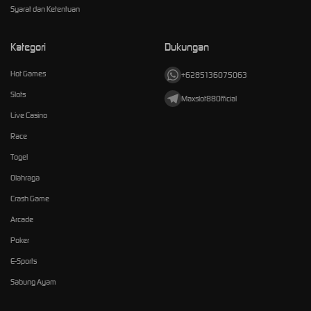
Syarat dan Ketentuan
Kategori
Dukungan
Hot Games
+6285136075063
Slots
Maxslot88Official
Live Casino
Race
Togel
Olahraga
Crash Game
Arcade
Poker
E-Sports
Sabung Ayam