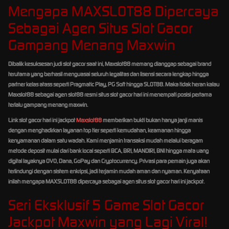
Mengapa MAXSLOT88 Dipercaya
Sebagai Agen Situs Slot Gacor
Gampang Menang Maxwin
Dibalik kesuksesan judi slot gacor saat ini, Maxslot88 memang dianggap sebagai brand
terutama yang berhasil menguasai seluruh legalitas dan lisensi secara lengkap hingga
partner kelas atass seperti Pragmatic Play, PG Soft hingga SLOT88. Maka tidak heran kalau
Maxslot88 sebagai agen slot88 resmi situs slot gacor hari ini menempati posisi pertama
terlalu gampang menang maxwin.
Link slot gacor hari ini jackpot
Maxslot88
memberikan bukti bukan hanya janji manis
dengan menghadirkan layanan top tier seperti kemudahan, keamanan hingga
kenyamanan dalam satu wadah. Kami menjamin transaksi mudah melalui beragam
metode deposit mulai dari bank local seperti BCA, BRI, MANDIRI, BNI hingga mata uang
digital layaknya OVO, Dana, GoPay dan Cryptocurrency. Privasi para pemain juga akan
terlindungi dengan sistem enkripsi, jadi terjamin mudah aman dan nyaman. Kenyataan
inilah mengapa MAXSLOT88 dipercaya sebagai agen situs slot gacor hari ini jackpot.
Seri Eksklusif 5 Game Slot Gacor
Jackpot Maxwin yang Lagi Viral!