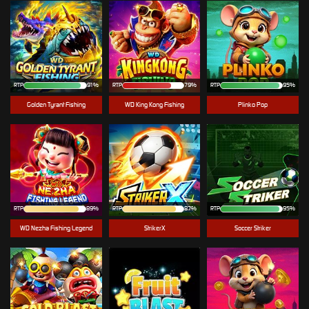
RTP
91%
RTP
79%
RTP
95%
Golden Tyrant Fishing
WD King Kong Fishing
Plinko Pop
RTP
89%
RTP
87%
RTP
95%
WD Nezha Fishing Legend
StrikerX
Soccer Striker