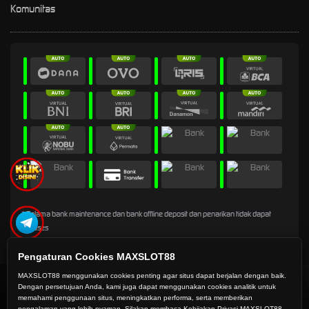
Komunitas
* Selama bank maintenance dan bank offline deposit dan penarikan tidak dapat
diproses
Pengaturan Cookies MAXSLOT88
MAXSLOT88 menggunakan cookies penting agar situs dapat berjalan dengan baik.
Dengan persetujuan Anda, kami juga dapat menggunakan cookies analitik untuk
©2026 MAXSLOT88 menawarkan berbagai macam provider pilihan terbaik dan didukung
memahami penggunaan situs, meningkatkan performa, serta memberikan
oleh Layanan Pelanggan profesional 24/7 yang siap melayani Anda.
pengalaman yang lebih nyaman. Silakan membaca
Kebijakan Privasi MAXSLOT88