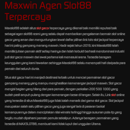
Maxwin Agen Slot88
Terpercaya
Maxslot88 adalah situs
slot gacor
terpercaya yang dikenal baik memiliki reputasi baik
sebagai agen slot88 resmi yang selalu dapat memberikan pengalaman bermain slot online
gacor yang aman dan menguntungkan lewat daftar pilihan link toto slot jackpot terpercaya
hari ini paling gampang menang maxwin. Hadir sejak tahun 2019, kini Maxslot88 telah
memiliki jutaan pemain aktif setiap harinya dan telah terbukti berhasil mendominasi industri
judi slot gacor maxwin dari awal pertama kali memasuki arena. Tersedia beragam
keunggulan yang kami tawarkan sehingga Maxslot88 selalu menempati hati daripada para
pemain dari seluruh dunia.
Situs slot gacor hari ini menjadi destinasi terbaik untuk mencari permainan slot gacor
gampang menang yang mampu menghasilkan kemenangan jackpot maxwin. Slot gacor
mengisi bagian yang hilang dari para pemain, dengan perkalian 200 500 1000 yang
sudah pasti ampuh pulang dengan kemenangan besar di tangan. Selain itu, Link
slot
online
yang tersedia di situs Maxslot88 juga tidak kalah menarik dari game slot gacor. Slot jackpot
merupakan salah satu pilihan gacor yang juga sangat laris di pasaran berkat
kemampuannya dalam menciptakan nilai winrate tertinggi hingga susunan pola rtp yang
begitu mudah dipahami pemain pemula sekalipun. Adanya beragam permainan yang
tersedia di MAXSLOT88, membuat kami tidak luput dari unggulan Utama.