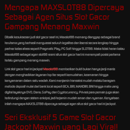
Mengapa MAXSLOT88 Dipercaya
Sebagai Agen Situs Slot Gacor
Gampang Menang Maxwin
Dibalik kesuksesan judi slot gacor saat ini, Maxslot88 memang dianggap sebagai brand
terutama yang berhasil menguasai seluruh legalitas dan lisensi secara lengkap hingga
partner kelas atass seperti Pragmatic Play, PG Soft hingga SLOT88. Maka tidak heran kalau
Maxslot88 sebagai agen slot88 resmi situs slot gacor hari ini menempati posisi pertama
terlalu gampang menang maxwin.
Link slot gacor hari ini jackpot
Maxslot88
memberikan bukti bukan hanya janji manis
dengan menghadirkan layanan top tier seperti kemudahan, keamanan hingga
kenyamanan dalam satu wadah. Kami menjamin transaksi mudah melalui beragam
metode deposit mulai dari bank local seperti BCA, BRI, MANDIRI, BNI hingga mata uang
digital layaknya OVO, Dana, GoPay dan Cryptocurrency. Privasi para pemain juga akan
terlindungi dengan sistem enkripsi, jadi terjamin mudah aman dan nyaman. Kenyataan
inilah mengapa MAXSLOT88 dipercaya sebagai agen situs slot gacor hari ini jackpot.
Seri Eksklusif 5 Game Slot Gacor
Jackpot Maxwin yang Lagi Viral!