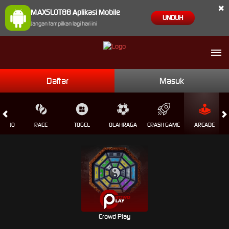
×
MAXSLOT88 Aplikasi Mobile
UNDUH
Jangan tampilkan lagi hari ini
Daftar
Masuk
CASINO
RACE
TOGEL
OLAHRAGA
CRASH GAME
ARCADE
Crowd Play