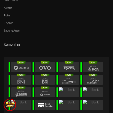
Crash Game
Arcade
Poker
E-Sports
Sabung Ayam
Komunitas