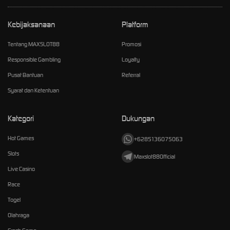
Kebijaksanaan
Platform
Tentang MAXSLOT88
Promosi
Responsible Gambling
Loyalty
Pusat Bantuan
Referral
Syarat dan Ketentuan
Kategori
Dukungan
Hot Games
+6285136075063
Slots
Maxslot88Official
Live Casino
Race
Togel
Olahraga