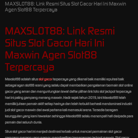
MAXSLOT88: Link Resmi Situs Slot Gacor Hari Ini Maxwin
Agen Slot88 Terpercaya
MAXSLOT88: Link Resmi
Situs Slot Gacor Hari Ini
Maxwin Agen Slot88
Terpercaya
Maxslot88 adalah situs
slot gacor
terpercaya yang dikenal baik memiliki reputasi baik
sebagai agen slot88 resmi yang selalu dapat memberikan pengalaman bermain slot online
gacor yang aman dan menguntungkan lewat daftar pilihan link toto slot jackpot terpercaya
hari ini paling gampang menang maxwin. Hadir sejak tahun 2019, kini Maxslot88 telah
memiliki jutaan pemain aktif setiap harinya dan telah terbukti berhasil mendominasi industri
judi slot gacor maxwin dari awal pertama kali memasuki arena. Tersedia beragam
keunggulan yang kami tawarkan sehingga Maxslot88 selalu menempati hati daripada para
pemain dari seluruh dunia.
Situs slot gacor hari ini menjadi destinasi terbaik untuk mencari permainan slot gacor
gampang menang yang mampu menghasilkan kemenangan jackpot maxwin. Slot gacor