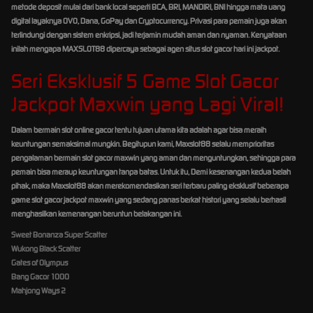
metode deposit mulai dari bank local seperti BCA, BRI, MANDIRI, BNI hingga mata uang
digital layaknya OVO, Dana, GoPay dan Cryptocurrency. Privasi para pemain juga akan
terlindungi dengan sistem enkripsi, jadi terjamin mudah aman dan nyaman. Kenyataan
inilah mengapa MAXSLOT88 dipercaya sebagai agen situs slot gacor hari ini jackpot.
Seri Eksklusif 5 Game Slot Gacor
Jackpot Maxwin yang Lagi Viral!
Dalam bermain slot online gacor tentu tujuan utama kita adalah agar bisa meraih
keuntungan semaksimal mungkin. Begitupun kami, Maxslot88 selalu memprioritas
pengalaman bermain slot gacor maxwin yang aman dan menguntungkan, sehingga para
pemain bisa meraup keuntungan tanpa batas. Untuk itu, Demi kesenangan kedua belah
pihak, maka Maxslot88 akan merekomendasikan seri terbaru paling eksklusif beberapa
game slot gacor jackpot maxwin yang sedang panas berkat histori yang selalu berhasil
menghasilkan kemenangan beruntun belakangan ini.
Sweet Bonanza Super Scatter
Wukong Black Scatter
Gates of Olympus
Bang Gacor 1000
Mahjong Ways 2