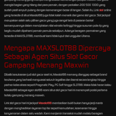
mengisi bagian yang hilang dari para pemain, dengan perkalian 200 500 1000 yang
sudah pasti ampuh pulang dengan kemenangan besar di tangan. Selain itu, Link
slot
online
yang tersedia di situs Maxslot88 juga tidak kalah menarik dari game slot gacor. Slot jackpot
merupakan salah satu pilihan gacor yang juga sangat laris di pasaran berkat
kemampuannya dalam menciptakan nilai winrate tertinggi hingga susunan pola rtp yang
begitu mudah dipahami pemain pemula sekalipun. Adanya beragam permainan yang
tersedia di MAXSLOT88, membuat kami tidak luput dari unggulan Utama.
Mengapa MAXSLOT88 Dipercaya
Sebagai Agen Situs Slot Gacor
Gampang Menang Maxwin
Dibalik kesuksesan judi slot gacor saat ini, Maxslot88 memang dianggap sebagai brand
terutama yang berhasil menguasai seluruh legalitas dan lisensi secara lengkap hingga
partner kelas atass seperti Pragmatic Play, PG Soft hingga SLOT88. Maka tidak heran kalau
Maxslot88 sebagai agen slot88 resmi situs slot gacor hari ini menempati posisi pertama
terlalu gampang menang maxwin.
Link slot gacor hari ini jackpot
Maxslot88
memberikan bukti bukan hanya janji manis
dengan menghadirkan layanan top tier seperti kemudahan, keamanan hingga
kenyamanan dalam satu wadah. Kami menjamin transaksi mudah melalui beragam