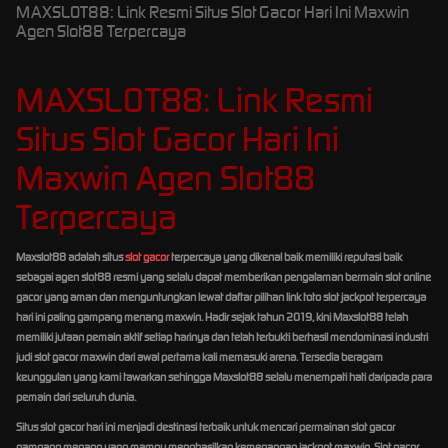
MAXSLOT88: Link Resmi Situs Slot Gacor Hari Ini Maxwin
Agen Slot88 Terpercaya
MAXSLOT88: Link Resmi
Situs Slot Gacor Hari Ini
Maxwin Agen Slot88
Terpercaya
Maxslot88 adalah situs
slot gacor
terpercaya yang dikenal baik memiliki reputasi baik
sebagai agen slot88 resmi yang selalu dapat memberikan pengalaman bermain slot online
gacor yang aman dan menguntungkan lewat daftar pilihan link toto slot jackpot terpercaya
hari ini paling gampang menang maxwin. Hadir sejak tahun 2019, kini Maxslot88 telah
memiliki jutaan pemain aktif setiap harinya dan telah terbukti berhasil mendominasi industri
judi slot gacor maxwin dari awal pertama kali memasuki arena. Tersedia beragam
keunggulan yang kami tawarkan sehingga Maxslot88 selalu menempati hati daripada para
pemain dari seluruh dunia.
Situs slot gacor hari ini menjadi destinasi terbaik untuk mencari permainan slot gacor
gampang menang yang mampu menghasilkan kemenangan jackpot maxwin. Slot gacor