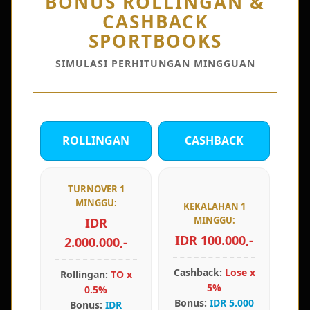
BONUS ROLLINGAN &
CASHBACK
SPORTBOOKS
SIMULASI PERHITUNGAN MINGGUAN
ROLLINGAN
CASHBACK
TURNOVER 1
MINGGU:
KEKALAHAN 1
MINGGU:
IDR
IDR 100.000,-
2.000.000,-
Cashback:
Lose x
Rollingan:
TO x
5%
0.5%
Bonus:
IDR 5.000
Bonus:
IDR