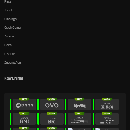
Race
Togel
Olahraga
Crash Game
Arcade
Poker
E-Sports
Sabung Ayam
Komunitas