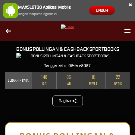
×
MAXSLOT88 Aplikasi Mobile
UNDUH
Jangan tampilkan lagi hari ini
BONUS ROLLINGAN & CASHBACK SPORTBOOKS
Tanggal akhir: 02-Jan-2027
146
06
18
22
BERAKHIR PADA
HARI
JAM
MENIT
DETIK
Bagikan