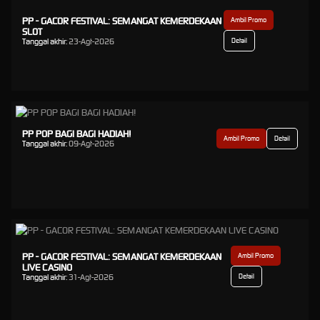
PP - GACOR FESTIVAL: SEMANGAT KEMERDEKAAN
Ambil Promo
SLOT
Tanggal akhir:
23-Agt-2026
Detail
PP POP BAGI BAGI HADIAH!
Ambil Promo
Detail
Tanggal akhir:
09-Agt-2026
PP - GACOR FESTIVAL: SEMANGAT KEMERDEKAAN
Ambil Promo
LIVE CASINO
Tanggal akhir:
31-Agt-2026
Detail