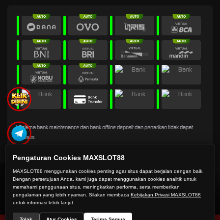
* Selama bank maintenance dan bank offline deposit dan penarikan tidak dapat
diproses
Pengaturan Cookies MAXSLOT88
MAXSLOT88 menggunakan cookies penting agar situs dapat berjalan dengan baik.
Dengan persetujuan Anda, kami juga dapat menggunakan cookies analitik untuk
©2026 MAXSLOT88 menawarkan berbagai macam provider pilihan terbaik dan didukung
memahami penggunaan situs, meningkatkan performa, serta memberikan
oleh Layanan Pelanggan profesional 24/7 yang siap melayani Anda.
pengalaman yang lebih nyaman. Silakan membaca
Kebijakan Privasi MAXSLOT88
untuk informasi lebih lanjut.
Tolak
Atur Cookies
Terima Semua