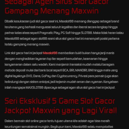
Sebagai Agen Situs Slot Gacor
Gampang Menang Maxwin
Dibalik kesuksesan judi slot gacor saat ini, Maxslot88 memang dianggap sebagai brand
terutama yang berhasil menguasai seluruh legalitas dan lisensi secara lengkap hingga
partner kelas atass seperti Pragmatic Play, PG Soft hingga SLOT88. Maka tidak heran kalau
Maxslot88 sebagai agen slot88 resmi situs slot gacor hari ini menempati posisi pertama
terlalu gampang menang maxwin.
Link slot gacor hari ini jackpot
Maxslot88
memberikan bukti bukan hanya janji manis
dengan menghadirkan layanan top tier seperti kemudahan, keamanan hingga
kenyamanan dalam satu wadah. Kami menjamin transaksi mudah melalui beragam
metode deposit mulai dari bank local seperti BCA, BRI, MANDIRI, BNI hingga mata uang
digital layaknya OVO, Dana, GoPay dan Cryptocurrency. Privasi para pemain juga akan
terlindungi dengan sistem enkripsi, jadi terjamin mudah aman dan nyaman. Kenyataan
inilah mengapa MAXSLOT88 dipercaya sebagai agen situs slot gacor hari ini jackpot.
Seri Eksklusif 5 Game Slot Gacor
Jackpot Maxwin yang Lagi Viral!
Dalam bermain slot online gacor tentu tujuan utama kita adalah agar bisa meraih
keuntungan semaksimal mungkin. Begitupun kami, Maxslot88 selalu memprioritas