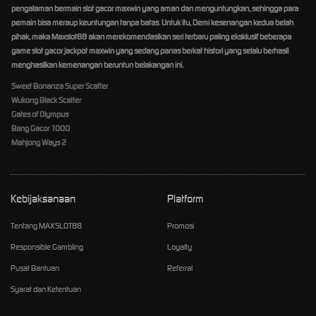
pengalaman bermain slot gacor maxwin yang aman dan menguntungkan, sehingga para
pemain bisa meraup keuntungan tanpa batas. Untuk itu, Demi kesenangan kedua belah
pihak, maka Maxslot88 akan merekomendasikan seri terbaru paling eksklusif beberapa
game slot gacor jackpot maxwin yang sedang panas berkat histori yang selalu berhasil
menghasilkan kemenangan beruntun belakangan ini.
Sweet Bonanza Super Scatter
Wukong Black Scatter
Gates of Olympus
Bang Gacor 1000
Mahjong Ways 2
Kebijaksanaan
Platform
Tentang MAXSLOT88
Promosi
Responsible Gambling
Loyalty
Pusat Bantuan
Referral
Syarat dan Ketentuan