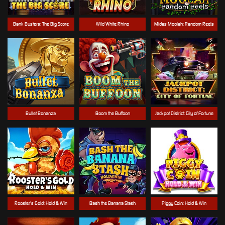
Bank Busters: The Big Score
Wild White Rhino
Midas Moolah: Random Reels
Bullet Bonanza
Boom the Buffoon
Jackpot District: City of Fortune
Rooster's Gold: Hold & Win
Bash the Banana Stash
Piggy Coin: Hold & Win