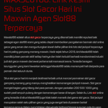
Situs Slot Gacor Hari Ini
Maxwin Agen Slot88
Terpercaya
Maxslot88 adalah situs
slot gacor
terpercaya yang dikenal baik memiliki reputasi baik
sebagai agen slot88 resmi yang selalu dapat memberikan pengalaman bermain slot online
gacor yang aman dan menguntungkan lewat daftar pilihan link toto slot jackpot terpercaya
hari ini paling gampang menang maxwin. Hadir sejak tahun 2019, kini Maxslot88 telah
memiliki jutaan pemain aktif setiap harinya dan telah terbukti berhasil mendominasi industri
judi slot gacor maxwin dari awal pertama kali memasuki arena. Tersedia beragam
keunggulan yang kami tawarkan sehingga Maxslot88 selalu menempati hati daripada para
pemain dari seluruh dunia.
Situs slot gacor hari ini menjadi destinasi terbaik untuk mencari permainan slot gacor
gampang menang yang mampu menghasilkan kemenangan jackpot maxwin. Slot gacor
mengisi bagian yang hilang dari para pemain, dengan perkalian 200 500 1000 yang
sudah pasti ampuh pulang dengan kemenangan besar di tangan. Selain itu, Link
slot
online
yang tersedia di situs Maxslot88 juga tidak kalah menarik dari game slot gacor. Slot jackpot
merupakan salah satu pilihan gacor yang juga sangat laris di pasaran berkat
kemampuannya dalam menciptakan nilai winrate tertinggi hingga susunan pola rtp yang