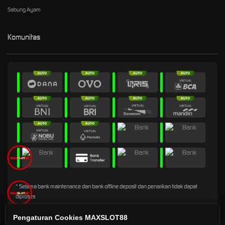
Sabung Ayam
Komunitas
* Selama bank maintenance dan bank offline deposit dan penarikan tidak dapat
diproses
Pengaturan Cookies MAXSLOT88