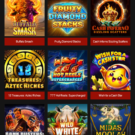
Buffalo Smash
Fruity Diamond Stacks
Cash Inferno Sizzling Scatters
12 Treasures: Aztec Riches
777 Hot Reels: Supercharged
Wish for a Cash Star