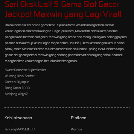
Seri Eksklusif 5 Game Slot Gacor
Jackpot Maxwin yang Lagi Viral!
Dalam bermain slot online gacor tentu tujuan utama kita adalah agar bisa meraih
keuntungan semaksimal mungkin. Begitupun kami, Maxslot88 selalu memprioritas
pengalaman bermain slot gacor maxwin yang aman dan menguntungkan, sehingga para
pemain bisa meraup keuntungan tanpa batas. Untuk itu, Demi kesenangan kedua belah
pihak, maka Maxslot88 akan merekomendasikan seri terbaru paling eksklusif beberapa
game slot gacor jackpot maxwin yang sedang panas berkat histori yang selalu berhasil
menghasilkan kemenangan beruntun belakangan ini.
Sweet Bonanza Super Scatter
Wukong Black Scatter
Gates of Olympus
Bang Gacor 1000
Mahjong Ways 2
Kebijaksanaan
Platform
Tentang MAXSLOT88
Promosi