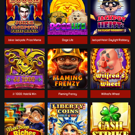
Joker Jackpots: Prize Mania
Doge Life
Jackpot Heist: Daylight Robbery
JJ 1000: Hold & Win
Flaming Frenzy
Wilfred's Wheel