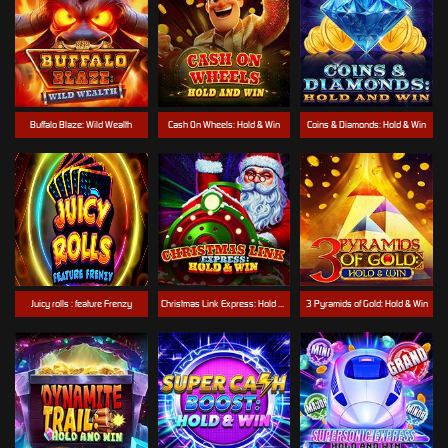
Buffalo Blaze: Wild Wealth
Cash On Wheels: Hold & Win
Coins & Diamonds: Hold & Win
Juicy rolls : feature Frenzy
Christmas Link Express: Hold & Win
3 Pyramids of Gold: Hold & Win