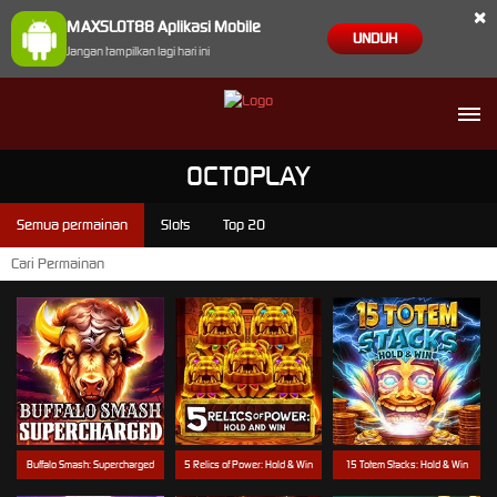
×
MAXSLOT88 Aplikasi Mobile
UNDUH
Jangan tampilkan lagi hari ini
OCTOPLAY
Semua permainan
Slots
Top 20
Buffalo Smash: Supercharged
5 Relics of Power: Hold & Win
15 Totem Stacks: Hold & Win