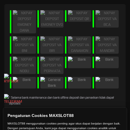
* Selama bank maintenance dan bank offline deposit dan penarikan tidak dapat
diproses
Pengaturan Cookies MAXSLOT88
MAXSLOT88 menggunakan cookies penting agar situs dapat berjalan dengan baik.
Dengan persetujuan Anda, kami juga dapat menggunakan cookies analitik untuk
©2026 MAXSLOT88 menawarkan berbagai macam provider pilihan terbaik dan didukung